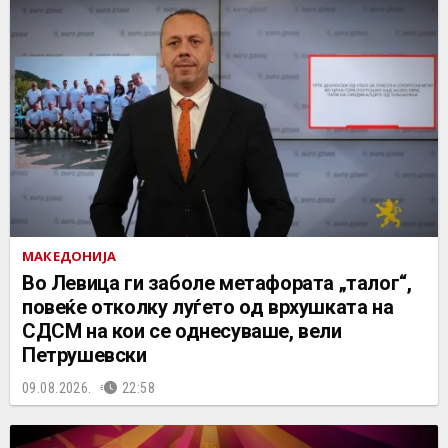
МАКЕДОНИЈА
Во Левица ги заболе метафората „талог“,
повеќе отколку луѓето од врхушката на
СДСМ на кои се однесуваше, вели
Петрушевски
09.08.2026.
22:58