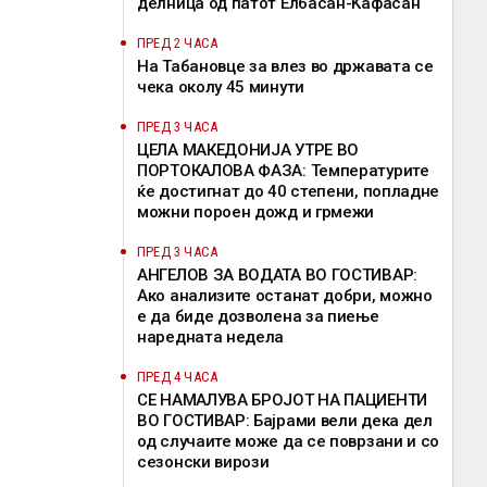
делница од патот Елбасан-Ќафасан
ПРЕД 2 ЧАСА
На Табановце за влез во државата се
чека околу 45 минути
ПРЕД 3 ЧАСА
ЦЕЛА МАКЕДОНИЈА УТРЕ ВО
ПОРТОКАЛОВА ФАЗА: Температурите
ќе достигнат до 40 степени, попладне
можни пороен дожд и грмежи
ПРЕД 3 ЧАСА
АНГЕЛОВ ЗА ВОДАТА ВО ГОСТИВАР:
Ако анализите останат добри, можно
е да биде дозволена за пиење
наредната недела
ПРЕД 4 ЧАСА
СЕ НАМАЛУВА БРОЈОТ НА ПАЦИЕНТИ
ВО ГОСТИВАР: Бајрами вели дека дел
од случаите може да се поврзани и со
сезонски вирози