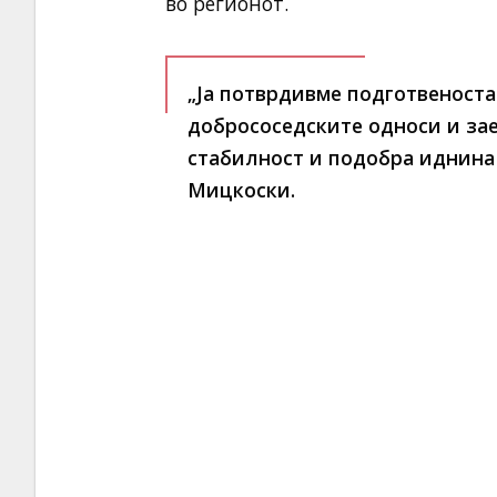
во регионот.
„Ја потврдивме подготвеност
добрососедските односи и зае
стабилност и подобра иднина 
Мицкоски.