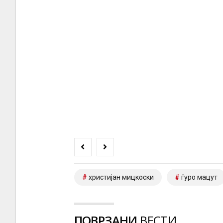
христијан мицкоски
ѓуро мацут
ПОВРЗАНИ
ВЕСТИ