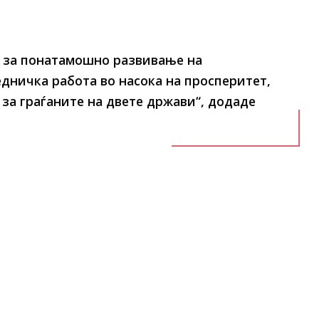
а за понатамошно развивање на
дничка работа во насока на просперитет,
за граѓаните на двете држави“, додаде