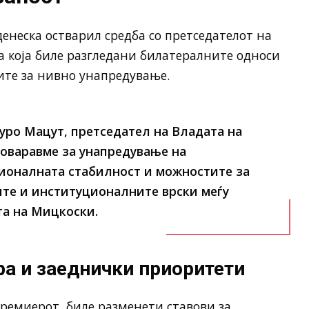
неска остварил средба со претседателот на
на која биле разгледани билатералните односи
тите за нивно унапредување.
Ѓуро Мацут, претседател на Владата на
говаравме за унапредување на
гионалната стабилност и можностите за
те и институционалните врски меѓу
та на Мицкоски.
а и заеднички приоритети
премиерот, биле разменети ставови за