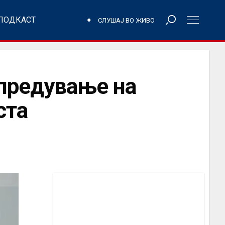
ПОДКАСТ
СЛУШАЈ ВО ЖИВО
апредување на
ста