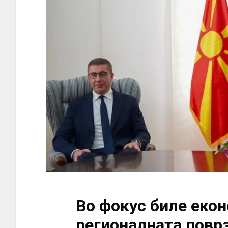
Во фокус биле екон
регионалната повр