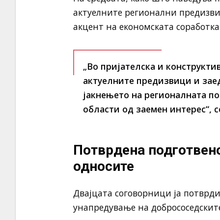
актуелните регионални предизви
акцент на економската соработка
„Во пријателска и конструкт
актуелните предизвици и заед
јакнењето на регионалната по
области од заемен интерес“, с
Потврдена подготвен
односите
Двајцата соговорници ја потврд
унапредување на добрососедските