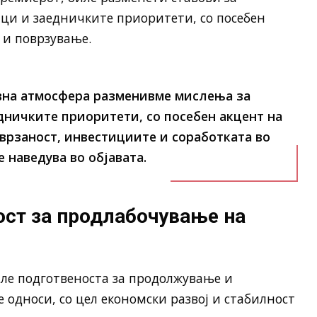
ци и заедничките приоритети, со посебен
 и поврзување.
ивна атмосфера разменивме мислења за
ничките приоритети, со посебен акцент на
врзаност, инвестициите и соработката во
е наведува во објавата.
ост за продлабочување на
иле подготвеноста за продолжување и
 односи, со цел економски развој и стабилност