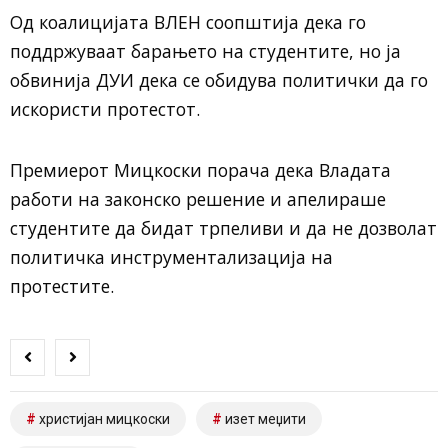
Од коалицијата ВЛЕН соопштија дека го
поддржуваат барањето на студентите, но ја
обвинија
ДУИ
дека се обидува политички да го
искористи протестот.
Премиерот Мицкоски порача дека Владата
работи на законско решение и апелираше
студентите да бидат трпеливи и да не дозволат
политичка инструментализација на
протестите.
христијан мицкоски
изет меџити