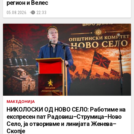
регион и Велес
05.08.2026.
22:33
МАКЕДОНИЈА
НИКОЛОСКИ ОД НОВО СЕЛО: Работиме на
експресен пат Радовиш–Струмица–Ново
Село, ја отворивме и линијата Женева–
Скопје