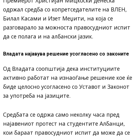
Премиерот
Христијан Мицкоски
денеска
одржал средба со копретседателите на ВЛЕН,
Билал Касами
и
Изет Меџити
, на која се
разговарало за можноста правосудниот испит
да се полага и на албански јазик.
Владата најавува решение усогласено со законите
Од Владата соопштија дека институциите
активно работат на изнаоѓање решение кое ќе
биде целосно усогласено со Уставот и Законот
за употреба на јазиците.
Средбата се одржа само неколку часа пред
најавениот протест на студентите Албанци,
кои бараат правосудниот испит да може да се