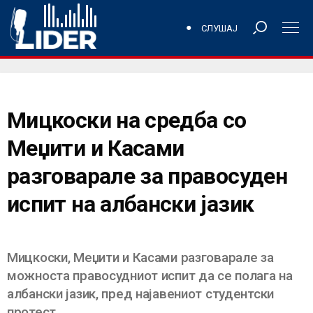
СЛУШАЈ
Мицкоски на средба со
Меџити и Касами
разговарале за правосуден
испит на албански јазик
Мицкоски, Меџити и Касами разговарале за
можноста правосудниот испит да се полага на
албански јазик, пред најавениот студентски
протест.