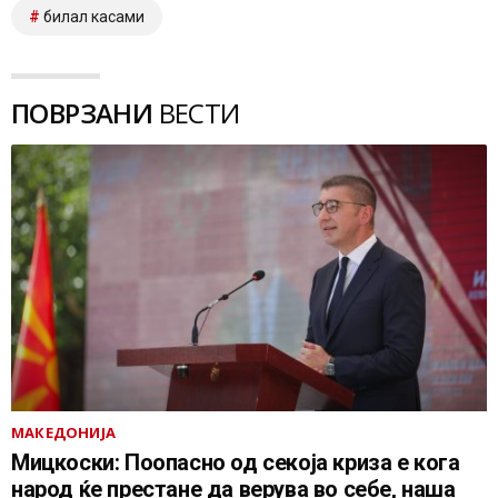
билал касами
ПОВРЗАНИ
ВЕСТИ
МАКЕДОНИЈА
Мицкоски: Поопасно од секоја криза е кога
народ ќе престане да верува во себе, наша