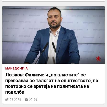
МАКЕДОНИЈА
Лефков: Филипче и „лојалистите“ се
препознаа во талогот на општеството, па
повторно се вратија на политиката на
поделби
05.08.2026.
20:09