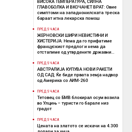
ВИСОКА ТЕМПЕРАТУРА, СИЛНА
ГЛАВОБОЛКА И ВКОЧАНЕТ ВРАТ: Овие
симптоми на западнонилската треска
бараат итна лекарска помош
ПРЕД 5 ЧАСА
ЖЕРНОВСКИ ШИРИ НЕВИСТИНИ И
ХИСТЕРИЈА: Нема да го прифатиме
францускиот предлог и нема да
отстапиме од утврдените државни
позиции, велат од ВМРО-ДПМНЕ
ПРЕД 5 ЧАСА
АВСТРАЛИЈА КУПУВА НОВИ РАКЕТИ
ОД САД: Ќе биде првата земја надвор
од Америка со АИМ-260
ПРЕД 5 ЧАСА
Тетовец со БМВ блокирал осум возила
во Улцињ – туристи го барале низ
градот
ПРЕД 5 ЧАСА
Цената на златото се искачи на 4.300
долари за унца