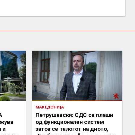
МАКЕДОНИЈА
А
Петрушевски: СДС се плаши
жува
од функционален систем
 и
затоа се талогот на дното,