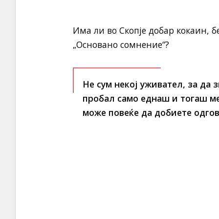
Има ли во Скопје добар кокаин, 
„Основано сомнение“?
Не сум некој уживател, за да 
пробал само еднаш и тогаш ме
може повеќе да добиете одгов