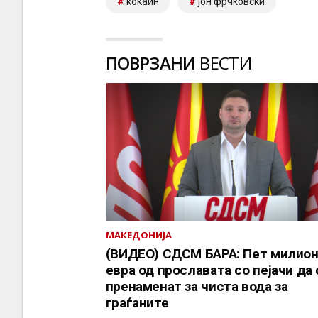
кокаин
јон фрчковски
ПОВРЗАНИ
ВЕСТИ
МАКЕДОНИЈА
(ВИДЕО) СДСМ БАРА: Пет милио
евра од прославата со пејачи да 
пренаменат за чиста вода за
граѓаните