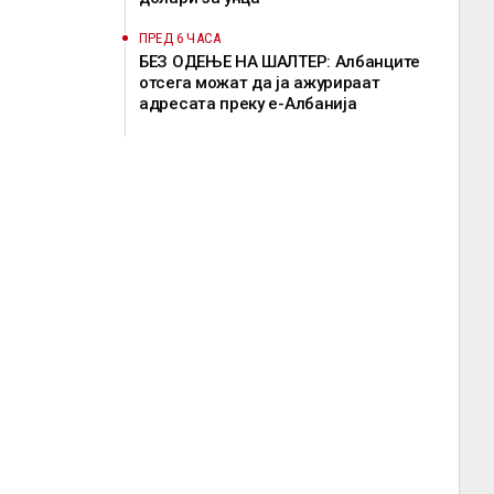
ПРЕД 6 ЧАСА
БЕЗ ОДЕЊЕ НА ШАЛТЕР: Албанците
отсега можат да ја ажурираат
адресата преку е-Албанија