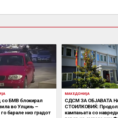
ИЈА
МАКЕДОНИЈА
 со БМВ блокирал
СДСМ ЗА ОБЈАВАТА Н
зила во Улцињ –
СТОИЛКОВИЌ: Продол
 го барале низ градот
кампањата со навреди