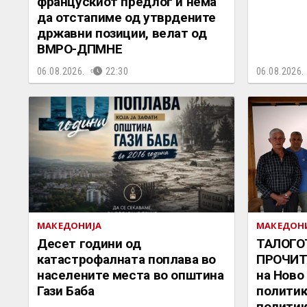
францускиот предлог и нема
да отстапиме од утврдените
државни позиции, велат од
ВМРО-ДПМНЕ
06.08.2026.
22:30
06.08.2026.
МАКЕДОНИЈА
МАКЕДОН
Десет години од
ТАЛОГО
катастрофалната поплава во
ПРОЧИТ
населените места во општина
на Ново
Гази Баба
политик
политик