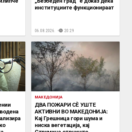
Филипче
„Безбеден град“ е доказ дека
институциите функционираат
06.08.2026.
20:29
МАКЕДОНИЈА
ении
ДВА ПОЖАРИ СÈ УШТЕ
дводена
АКТИВНИ ВО МАКЕДОНИЈА:
ализира
Кај Грешница гори шума и
ко
ниска вегетација, кај
ја
Струмица стрниште