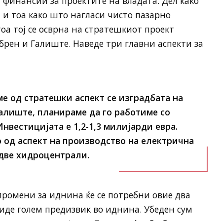
и финансии за проектите на владата. Дел како
и тоа како што нагласи чисто пазарно
а тој се осврна на стратешкиот проект
рен и Галиште. Наведе три главни аспекти за
ме од стратешки аспект се изградбата на
алиште, планираме да го работиме со
нвестицијата е 1,2-1,3 милијарди евра.
о од аспект на производство на електрична
 две хидроцентрали.
ромени за иднина ќе се потребни овие два
биде голем предизвик во иднина. Убеден сум