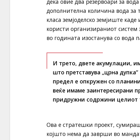
дека овие два резервоари за вода
дополнителна количина вода за т
класа земјоделско земјиште каде
користи организираниот систем 
во годината изостанува со вода п
И трето, двете акумулации, и
што претставува „црна дупка“ 
предел е опкружен со планини
веќе имаме заинтересирани п
придружни содржини целиот т
Ова е стратешки проект, сумира
којшто нема да заврши во мандато