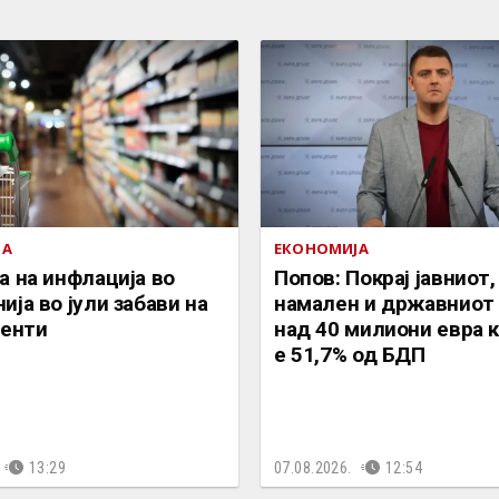
ЈА
ЕКОНОМИЈА
а на инфлација во
Попов: Покрај јавниот,
ија во јули забави на
намален и државниот 
центи
над 40 милиони евра к
е 51,7% од БДП
13:29
07.08.2026.
12:54