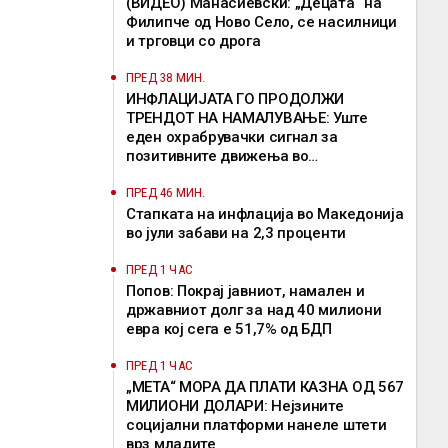
(ВИДЕО) Манасиевски: „Децата“ на
Филипче од Ново Село, се насилници
и трговци со дрога
ПРЕД 38 МИН.
ИНФЛАЦИЈАТА ГО ПРОДОЛЖИ
ТРЕНДОТ НА НАМАЛУВАЊЕ: Уште
еден охрабрувачки сигнал за
позитивните движења во
економијата, истакна Димитриеска-
Кочоска
ПРЕД 46 МИН.
Стапката на инфлација во Македонија
во јули забави на 2,3 проценти
ПРЕД 1 ЧАС
Попов: Покрај јавниот, намален и
државниот долг за над 40 милиони
евра кој сега е 51,7% од БДП
ПРЕД 1 ЧАС
„МЕТА“ МОРА ДА ПЛАТИ КАЗНА ОД 567
МИЛИОНИ ДОЛАРИ: Нејзините
социјални платформи нанеле штети
врз младите