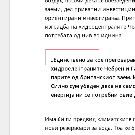
воздух, посочи дека се обезбеден
заеми, дел приватни инвестиции 
ориентирани инвестирања. Прито
изградба на хидроцентралите Чеб
потребата од нив во иднина.
„Единствено за кое преговара
хидроелектраните Чебрен и Г
парите од британскиот заем. И
Силно сум убеден дека не сам
енергија ни се потребни овие
Имајќи ги предвид климатските п
нови резервоари за вода. Тоа ќе 