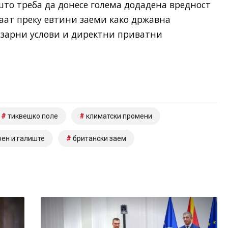
јшто треба да донесе голема додадена вредност
ваат преку евтини заеми како државна
азарни услови и директни приватни
тиквешко поле
климатски промени
ен и галиште
британски заем