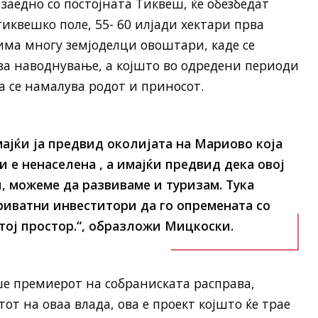
 заедно со постојната Тиквеш, ќе обезбедат
иквешко поле, 55- 60 илјади хектари прва
 има многу земјоделци овоштари, каде се
за наводнување, а којшто во одредени периоди
а се намалува родот и приносот.
мајќи ја предвид околијата на Мариово која
и е ненаселена , а имајќи предвид дека овој
, можеме да развиваме и туризам. Тука
риватни инвеститори да го опремената со
ој простор.“, образложи Мицкоски.
ше премиерот на собраниската расправа,
т на оваа влада, ова е проект којшто ќе трае