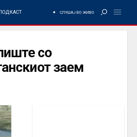
ПОДКАСТ
СЛУШАЈ ВО ЖИВО
лиште со
танскиот заем