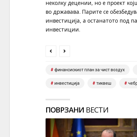
неколку децении, но е проект ко
во државава. Парите се обезбеду
инвестиција, а останатото под п
инвестиции.
финансискиот план за чист воздух
инвестиција
тиквеш
чебр
ПОВРЗАНИ
ВЕСТИ