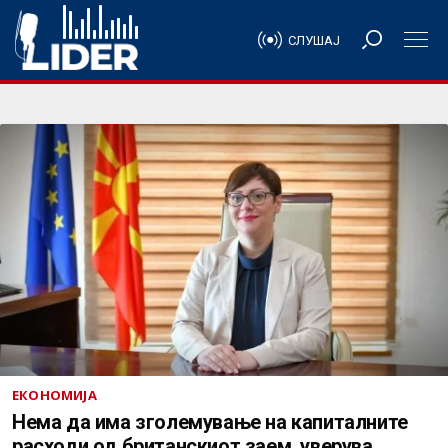
СЛУШАЈ
ЕКОНОМИЈА
Нема да има зголемување на капиталните
расходи од британскиот заем, уверува