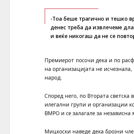
-Тоа беше трагично и тешко в
денес треба да извлечеме дла
и веќе никогаш да не се повтор
Премиерот посочи дека и по рас
на организацијата не исчезнала,
народ.
Според него, по Втората светска
илегални групи и организации ко
ВМРО и се залагале за независна
Мицкоски наведе дека бројни чл