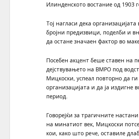
Илинденското востание од 1903 г
Тој нагласи дека организацијата
бројни предизвици, поделби и в
да остане значаен фактор во ма
Посебен акцент беше ставен на п
дејствувањето на ВМРО под водств
Мицкоски, успеал повторно да г
организацијата и да ја издигне в
период.
Говорејќи за трагичните настани
на минатиот век, Мицкоски потс
кои, како што рече, оставиле дла