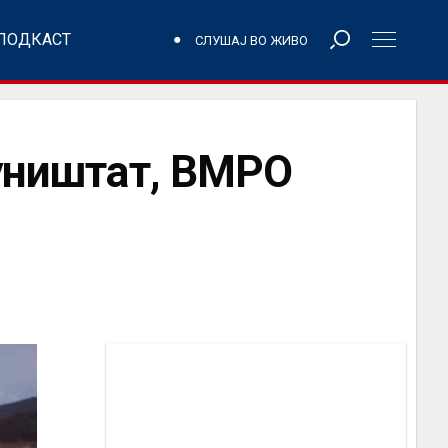
ПОДКАСТ
СЛУШАЈ ВО ЖИВО
 уништат, ВМРО