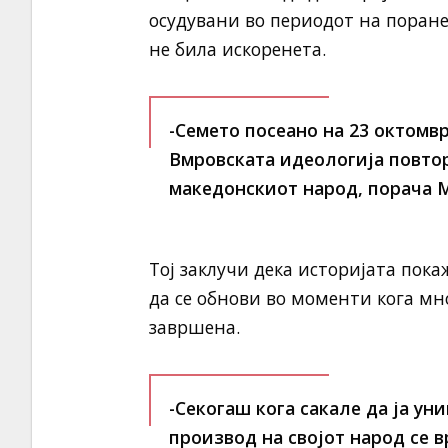
осудувани во периодот на поранеш
не била искоренета.
-Семето посеано на 23 октомв
Вмровската идеологија повто
македонскиот народ, порача 
Тој заклучи дека историјата пок
да се обнови во моменти кога мн
завршена.
-Секогаш кога сакале да ја у
производ на својот народ се 