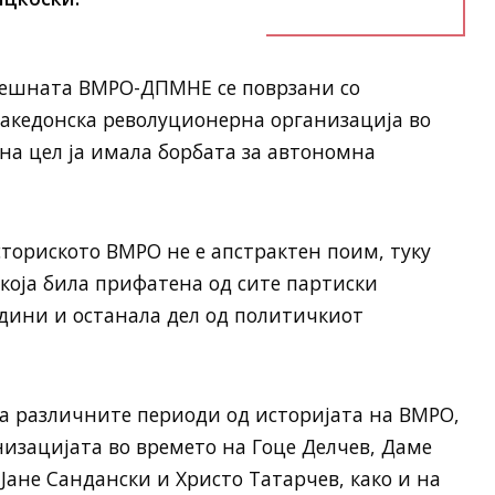
енешната ВМРО-ДПМНЕ се поврзани со
кедонска револуционерна организација во
овна цел ја имала борбата за автономна
сториското ВМРО не е апстрактен поим, туку
која била прифатена од сите партиски
одини и останала дел од политичкиот
на различните периоди од историјата на ВМРО,
низацијата во времето на Гоце Делчев, Даме
 Јане Сандански и Христо Татарчев, како и на