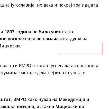
на Југославија, но дека и покрај тоа идејата
ри 1893 година не било уништено.
рно воскреснала во намачената душа на
Мицкоски.
ажала оти ВМРО секогаш успевала да опстане и
огумина сметале дека нејзината улога е
ништат, ВМРО како чувар на Македонија и
враќала посилна, истакна Мицкоски во