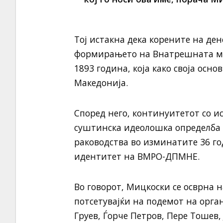
Тој истакна дека корените на д
формирањето на Внатрешната ма
1893 година, која како своја осн
Македонија.
Според него, континуитетот со и
суштинска идеолошка определба 
раководства во изминатите 36 г
идентитет на ВМРО-ДПМНЕ.
Во говорот, Мицкоски се осврна 
потсетувајќи на подемот на орга
Груев, Ѓорче Петров, Пере Тошев,