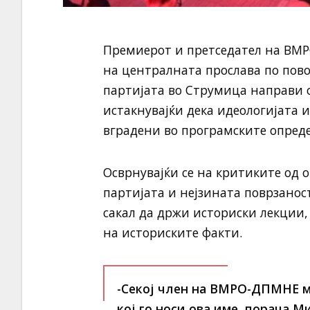
Премиерот и претседател на ВМР
на централната прослава по по
партијата во Струмица направи о
истакнувајќи дека идеологијата 
вградени во програмските опре
Осврнувајќи се на критиките од 
партијата и нејзината поврзанос
сакал да држи историски лекции, 
на историските факти.
-Секој член на ВМРО-ДПМНЕ мо
кој го носи ова име, порача М