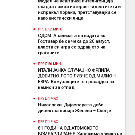
Mодел на вештачка интелигенција
создал лажни интернет-идентитети и
испраќал пораки, претставувајќи се
како вистински лица
ПРЕД 52 МИН.
СДСМ: Анализата на водата во
Гостивар ќе се чека до 20 август,
власта си игра со здравјето на
граѓаните
ПРЕД 56 МИН.
ИТАЛИЈАНКА СЛУЧАЈНО ФРЛИЛА
ДОБИТНО ЛОТО ЛИВЧЕ ОД МИЛИОН
ЕВРА: Комуналците го пронајдоа во
камион за отпад
ПРЕД 1 ЧАС
Николоски: Дијаспората доби
директна линија Женева – Скопје
ПРЕД 1 ЧАС
81 ГОДИНА ОД АТОМСКОТО
БОМБАРДИРАЊЕ: Хирошима повика на