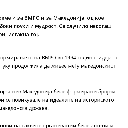
реме и за ВМРО и за Македонија, од кое
боки поуки и мудрост. Се случило некогаш
и, истакна тој.
формирањето на ВМРО во 1934 година, идејата
 туку продолжила да живее меѓу македонскиот
 војна низ Македонија биле формирани бројни
и се повикувале на идеалите на историското
 македонска држава.
енови на таквите организации биле апсени и