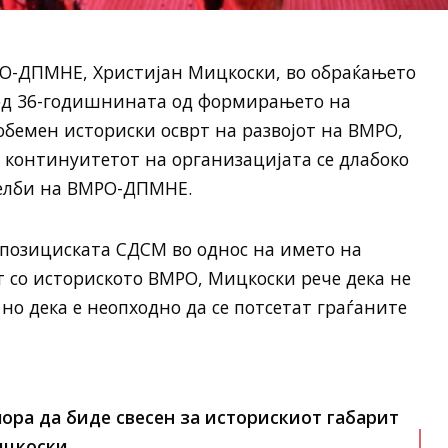
О-ДПМНЕ, Христијан Мицкоски, во обраќањето
вод 36-годишнината од формирањето на
бемен историски осврт на развојот на ВМРО,
и континуитетот на организацијата се длабоко
делби на ВМРО-ДПМНЕ.
опозициската СДСМ во однос на името на
т со историското ВМРО, Мицкоски рече дека не
но дека е неопходно да се потсетат граѓаните
ра да биде свесен за историскиот габарит
ицкоски.