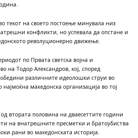
одина.
 во текот на своето постоење минувала низ
натрешни конфликти, но успевала да опстане и
кедонското револуционерно движење.
ериодот по Првата светска војна и
о на Тодор Александров, кој, според
и обедини различните идеолошки струи во
о најмоќна македонска организација во тој
 од втората половина на дваесеттите години
ети на внатрешните пресметки и братоубиства
боки рани во македонската историја.