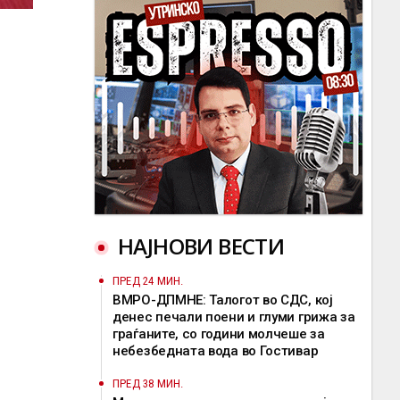
НАЈНОВИ ВЕСТИ
ПРЕД 24 МИН.
ВМРО-ДПМНЕ: Талогот во СДС, кој
денес печали поени и глуми грижа за
граѓаните, со години молчеше за
небезбедната вода во Гостивар
ПРЕД 38 МИН.