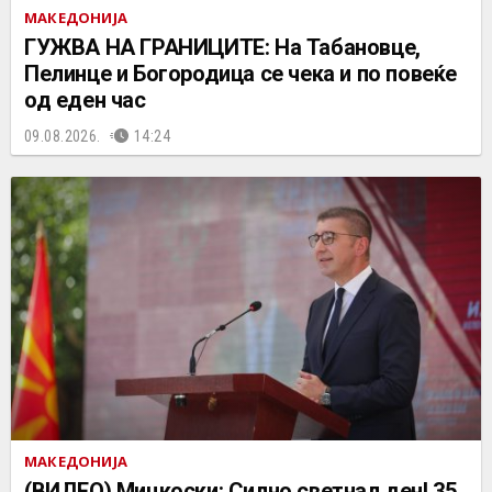
МАКЕДОНИЈА
ГУЖВА НА ГРАНИЦИТЕ: На Табановце,
Пелинце и Богородица се чека и по повеќе
од еден час
09.08.2026.
14:24
МАКЕДОНИЈА
(ВИДЕО) Мицкоски: Силно светнал ден! 35