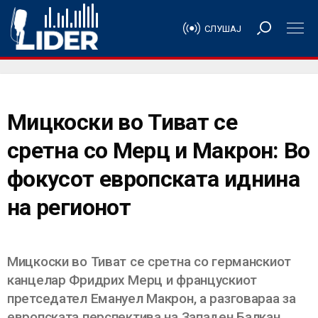
СЛУШАЈ
Мицкоски во Тиват се
сретна со Мерц и Макрон: Во
фокусот европската иднина
на регионот
Мицкоски во Тиват се сретна со германскиот
канцелар Фридрих Мерц и францускиот
претседател Емануел Макрон, а разговараа за
европската перспектива на Западен Балкан.