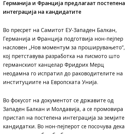
Германија и Франција предлагаат постепена
интеграција на кандидатите
Во пресрет на Самитот ЕУ-Западен Балкан,
Германија и Франција подготвија нон-пејпер
насловен „Нов моментум за проширувањето“,
кој претставува разработка на писмото што
германскиот канцелар Фридрих Мерц
неодамна го испратил до раководителите на
институциите на Европската Унија.
Во фокусот на документот се државите од
Западен Балкан и Молдавија, а се промовира
пристап на постепена интеграција за земјите
кандидатки. Во нон-пејперот се посочува дека