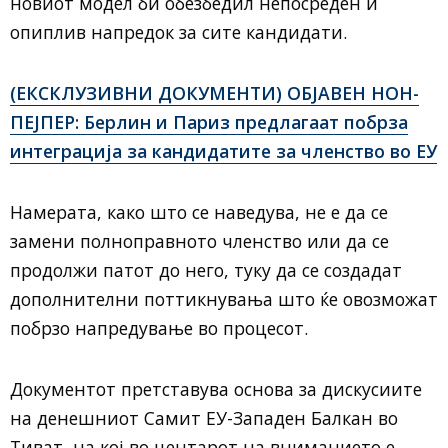
новиот модел би обезбедил непосреден и
опиплив напредок за сите кандидати.
(ЕКСКЛУЗИВНИ ДОКУМЕНТИ) ОБЈАВЕН НОН-
ПЕЈПЕР: Берлин и Париз предлагаат побрза
интеграција за кандидатите за членство во ЕУ
Намерата, како што се наведува, не е да се
замени полноправното членство или да се
продолжи патот до него, туку да се создадат
дополнителни поттикнувања што ќе овозможат
побрзо напредување во процесот.
Документот претставува основа за дискусиите
на денешниот Самит ЕУ-Западен Балкан во
Тиват, на кој во центарот на вниманието е