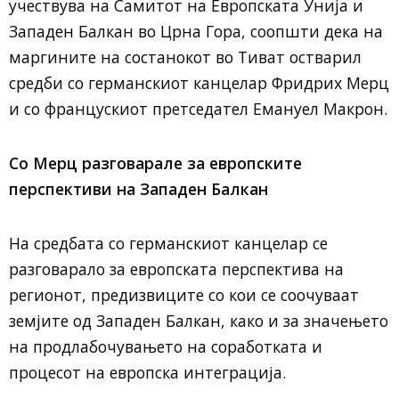
учествува на Самитот на Европската Унија и
Западен Балкан во Црна Гора, соопшти дека на
маргините на состанокот во Тиват остварил
средби со германскиот канцелар Фридрих Мерц
и со францускиот претседател Емануел Макрон.
Со Мерц разговарале за европските
перспективи на Западен Балкан
На средбата со германскиот канцелар се
разговарало за европската перспектива на
регионот, предизвиците со кои се соочуваат
земјите од Западен Балкан, како и за значењето
на продлабочувањето на соработката и
процесот на европска интеграција.