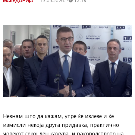
МАКЕДОНИЈА
13.05.2026.
12:18
Незнам што да кажам, утре ќе излезе и ќе
измисли некоја друга придавка, практично
човекот секој ден кажува, и раководството на