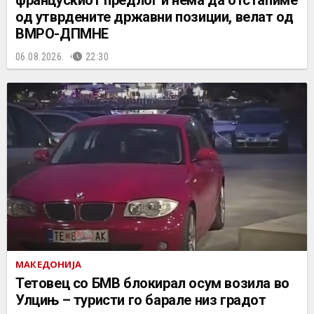
од утврдените државни позиции, велат од
ВМРО-ДПМНЕ
06.08.2026.
22:30
МАКЕДОНИЈА
Тетовец со БМВ блокирал осум возила во
Улцињ – туристи го барале низ градот