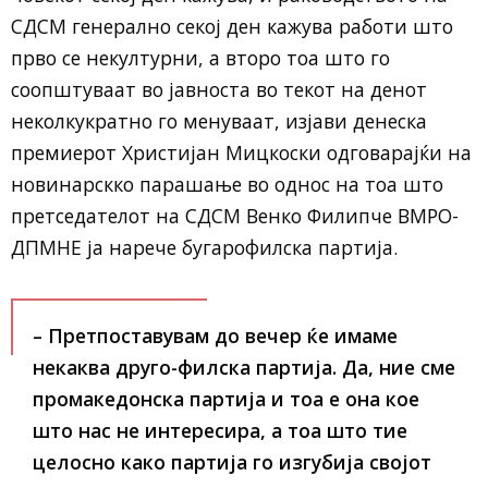
СДСМ генерално секој ден кажува работи што
прво се некултурни, а второ тоа што го
соопштуваат во јавноста во текот на денот
неколкукратно го менуваат, изјави денеска
премиерот Христијан Мицкоски одговарајќи на
новинарскко парашање во однос на тоа што
претседателот на СДСМ Венко Филипче ВМРО-
ДПМНЕ ја нарече бугарофилска партија.
– Претпоставувам до вечер ќе имаме
некаква друго-филска партија. Да, ние сме
промакедонска партија и тоа е она кое
што нас не интересира, а тоа што тие
целосно како партија го изгубија својот