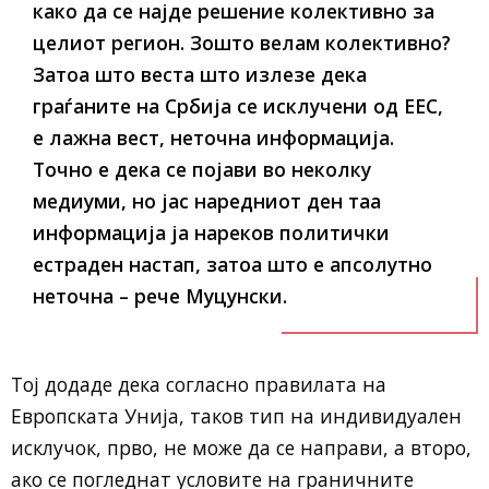
како да се најде решение колективно за
целиот регион. Зошто велам колективно?
Затоа што веста што излезе дека
граѓаните на Србија се исклучени од ЕЕС,
е лажна вест, неточна информација.
Точно е дека се појави во неколку
медиуми, но јас наредниот ден таа
информација ја нареков политички
естраден настап, затоа што е апсолутно
неточна – рече Муцунски.
Тој додаде дека согласно правилата на
Европската Унија, таков тип на индивидуален
исклучок, прво, не може да се направи, а второ,
ако се погледнат условите на граничните