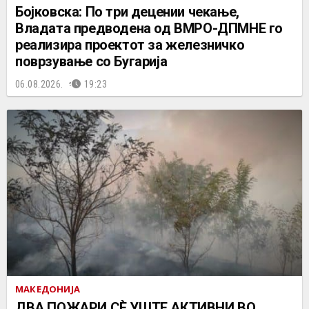
Бојковска: По три децении чекање,
Владата предводена од ВМРО-ДПМНЕ го
реализира проектот за железничко
поврзување со Бугарија
06.08.2026.
19:23
МАКЕДОНИЈА
ДВА ПОЖАРИ СÈ УШТЕ АКТИВНИ ВО