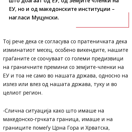
што доаѓаат од ЕУ, од земјите членки на
ЕУ, но и од македонските институции –
нагласи Муцунски.
Тој рече дека се согласува со пратеничката дека
изминатиот месец, особено викендите, нашите
граѓаните се соочуваат со големи предизвици
на граничните премини со земјите-членки на
ЕУ и тоа не само во нашата држава, односно на
излез или влез од нашата држава, туку и во
целиот регион.
-Слична ситуација како што имаше на
македонско-грчката граница, имаше и на
границите помеѓу Црна Гора и Хрватска,