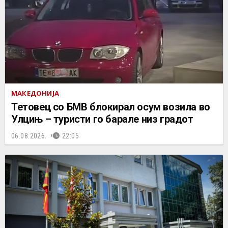
МАКЕДОНИЈА
Тетовец со БМВ блокирал осум возила во
Улцињ – туристи го барале низ градот
06.08.2026.
22:05