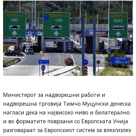
Министерот за надворешни работи и
надворешна трговија Тимчо Муцунски денеска
нагласи дека на највисоко ниво и билатерално
и во форматите поврзани со Европската Унија
разговараат за Европскиот систем за влез/излез