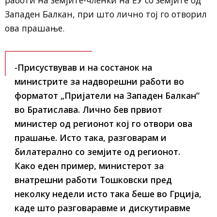
работи на земјите-членки на ЕУ со земјите од
Западен Балкан, при што лично тој го отворил
ова прашање.
-Присуствував и на состанок на
министрите за надворешни работи во
форматот „Пријатели на Западен Балкан“
во Братислава. Лично бев првиот
министер од регионот кој го отвори ова
прашање. Исто така, разговарам и
билатерално со земјите од регионот.
Како еден пример, министерот за
внатрешни работи Тошковски пред
неколку недели исто така беше во Грција,
каде што разговаравме и дискутиравме