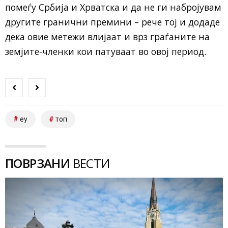
помеѓу Србија и Хрватска и да не ги набројувам
другите гранични премини – рече тој и додаде
дека овие метежи влијаат и врз граѓаните на
земјите-членки кои патуваат во овој период.
еу
топ
ПОВРЗАНИ
ВЕСТИ