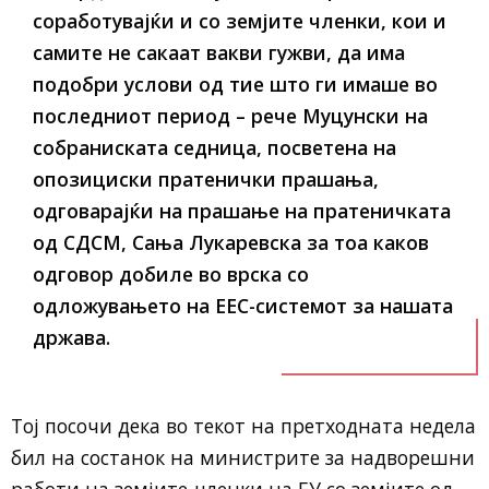
соработувајќи и со земјите членки, кои и
самите не сакаат вакви гужви, да има
подобри услови од тие што ги имаше во
последниот период – рече Муцунски на
собраниската седница, посветена на
опозициски пратенички прашања,
одговарајќи на прашање на пратеничката
од СДСМ, Сања Лукаревска за тоа каков
одговор добиле во врска со
одложувањето на EЕС-системот за нашата
држава.
Тој посочи дека во текот на претходната недела
бил на состанок на министрите за надворешни