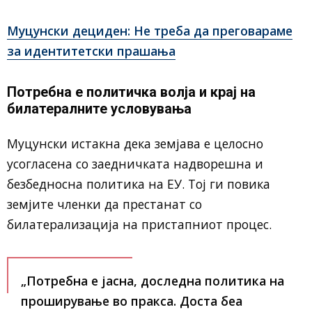
Муцунски дециден: Не треба да преговараме
за идентитетски прашања
Потребна е политичка волја и крај на
билатералните условувања
Муцунски истакна дека земјава е целосно
усогласена со заедничката надворешна и
безбедносна политика на ЕУ. Тој ги повика
земјите членки да престанат со
билатерализација на пристапниот процес.
„Потребна е јасна, доследна политика на
проширување во пракса. Доста беа