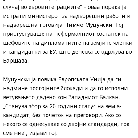
случај во евроинтеграциите“ – оваа порака ја
испрати министерот за надворешни работи и
надворешна трговија,
Тимчо Муцунски.
Тој
пристустуваше на неформалниот состанок на
шефовите на дипломатиите на земјите членки
и кандидатки за ЕУ, што денеска се одржува во
Варшава.
Муцунски ја повика Европската Унија да ги
надмине постојните блокади и да го исполни
ветувањето дадено кон Западниот Балкан.
„Станува збор за 20 години статус на земја-
кандидат, без почеток на преговори. Ако со
некого се однесувале со двојни стандарди, тоа
сме ние“, изјави тој.