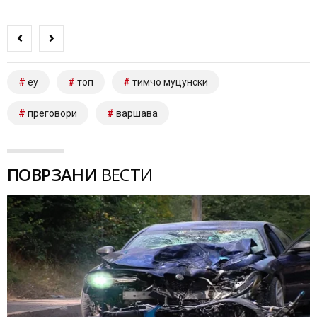
еу
топ
тимчо муцунски
преговори
варшава
ПОВРЗАНИ
ВЕСТИ