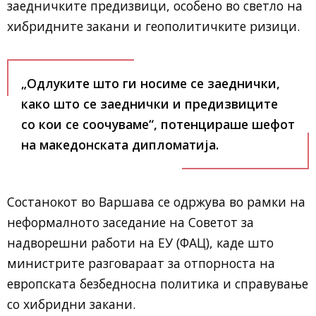
заедничките предизвици, особено во светло на
хибридните закани и геополитичките ризици.
„Одлуките што ги носиме се заеднички,
како што се заеднички и предизвиците
со кои се соочуваме“, потенцираше шефот
на македонската дипломатија.
Состанокот во Варшава се одржува во рамки на
неформалното заседание на Советот за
надворешни работи на ЕУ (ФАЦ), каде што
министрите разговараат за отпорноста на
европската безбедносна политика и справување
со хибридни закани.