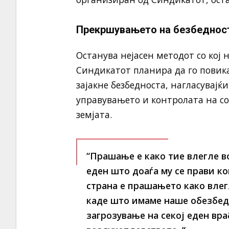
Прекршувањето на безбедност
Останува нејасен методот со кој 
Синдикатот планира да го повик
зајакне безбедноста, нагласувајќ
управувањето и контролата на со
земјата.
“Прашање е како тие влегле в
еден што доаѓа му се прави кон
страна е прашањето како влег
каде што имаме наше обезбеду
загрозување на секој еден вра