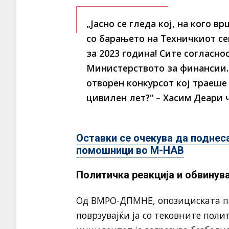
„Јасно се гледа кој, на кого в
со барањето на Техничкиот с
за 2023 година! Сите согласно
Министерството за финансии.
отворен конкурсот кој траеше
цивилен лет?“ – Хасим Деари 
Оставки се очекува да поднеса
помошници во М-НАВ
Политичка реакција и обвинув
Од ВМРО-ДПМНЕ, опозициската па
поврзувајќи ја со тековните пол