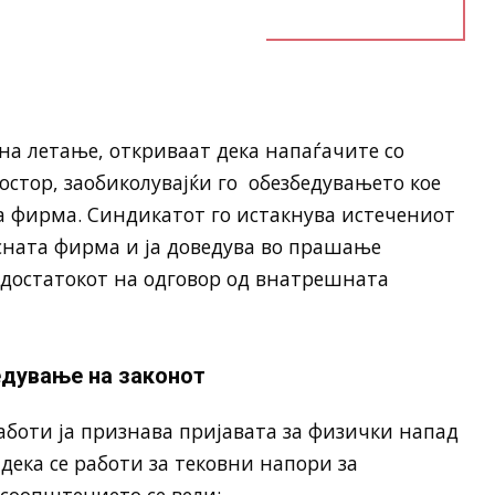
а летање, откриваат дека напаѓачите со
остор, заобиколувајќи го обезбедувањето кое
 фирма. Синдикатот го истакнува истечениот
осната фирма и ја доведува во прашање
достатокот на одговор од внатрешната
едување на законот
боти ја признава пријавата за физички напад
дека се работи за тековни напори за