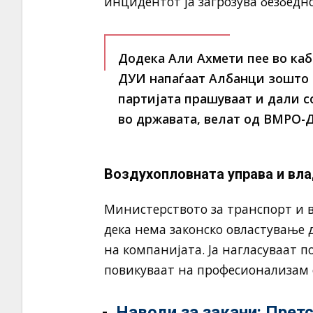
инцидентот ја загрозува безбедно
Додека Али Ахмети пее во каб
ДУИ напаѓаат Албанци зошто 
партијата прашуваат и дали с
во државата, велат од ВМРО-
Воздухопловната управа и вл
Министерството за транспорт и вр
дека нема законско овластување
на компанијата. Ја нагласуваат 
повикуваат на професионализам 
Наводи за закани: Прет