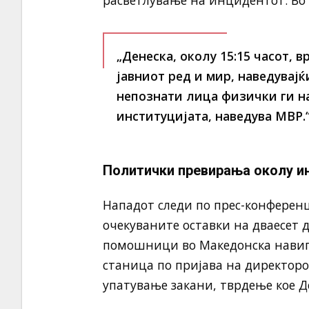
расветлување на инцидентот. Во 
„Денеска, околу 15:15 часот,
јавниот ред и мир, наведувајќ
непознати лица физички ги напа
институцијата, наведува МВР.
Политички превирања околу и
Нападот следи по прес-конференци
очекуваните оставки на дваесет 
помошници во Македонска навига
станица по пријава на директоро
упатување закани, тврдење кое Д