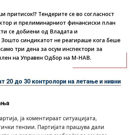
рши притисок!? Тендерите се во согласност
ектор и прелиминарниот финансиски план
сти се добиени од Владата и
 Зошто синдикатот не реагираше кога беше
 само три дена за осум инспектори за
член на Управен Одбор на М-НАВ.
т 20 до 30 контролори на летање и нивни
ања
ртија, ја коментираат ситуацијата,
итички тензии. Партијата прашува дали