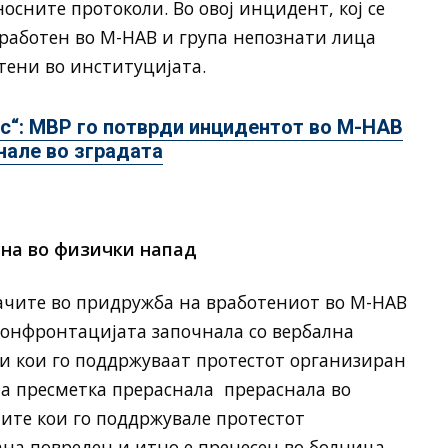
осните протоколи. Во овој инцидент, кој се
вработен во М-НАВ и група непознати лица
тени во институцијата.
кс“: МВР го потврди инцидентот во М-НАВ
нале во зградата
на во физички напад
чите во придружба на вработениот во М-НАВ
 Конфронтацијата започнала со вербална
и кои го поддржуваат протестот организиран
та пресметка прераснала прераснала во
ите кои го поддржувале протестот
на повреден и итно е пренесен во болница.