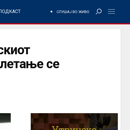
ПОДКАСТ
СЛУШАЈ ВО ЖИВО
скиот
 летање се