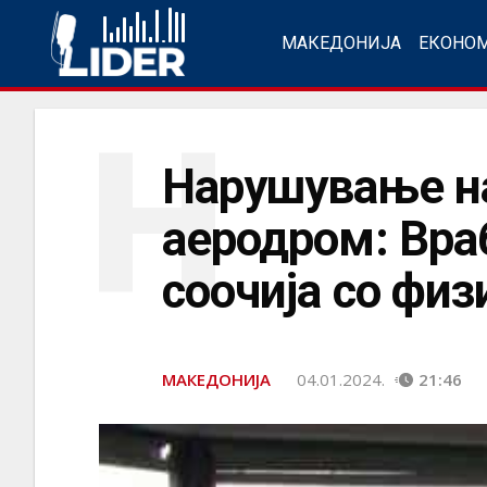
МАКЕДОНИЈА
ЕКОНО
Н
Нарушување на
аеродром: Вра
соочија со физ
МАКЕДОНИЈА
04.01.2024.
21:46