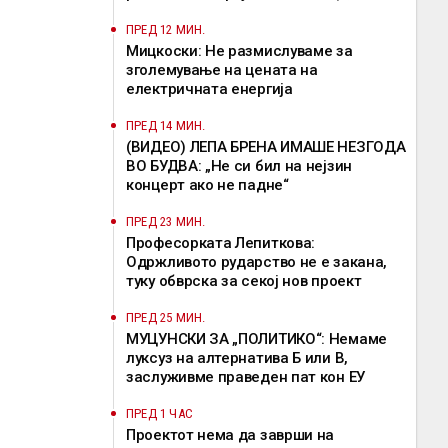
потенцираше Мицкоски
ПРЕД 12 МИН.
Мицкоски: Не размислуваме за
зголемување на цената на
електричната енергија
ПРЕД 14 МИН.
(ВИДЕО) ЛЕПА БРЕНА ИМАШЕ НЕЗГОДА
ВО БУДВА: „Не си бил на нејзин
концерт ако не падне“
ПРЕД 23 МИН.
Професорката Лепиткова:
Одржливото рударство не е закана,
туку обврска за секој нов проект
ПРЕД 25 МИН.
МУЦУНСКИ ЗА „ПОЛИТИКО“: Немаме
луксуз на алтернатива Б или В,
заслуживме праведен пат кон ЕУ
ПРЕД 1 ЧАС
Проектот нема да заврши на