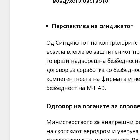
воздухопловството. “
Перспектива на синдикатот
Од Синдикатот на контролорите н
возила влегле во заштитениот пр
го врши надворешна безбедносна
договор за соработка со безбедн
компетентноста на фирмата и не
безбедност на М-НАВ.
Одговор на органите за спров
Министерството за внатрешни ра
на скопскиот аеродром и уверува 