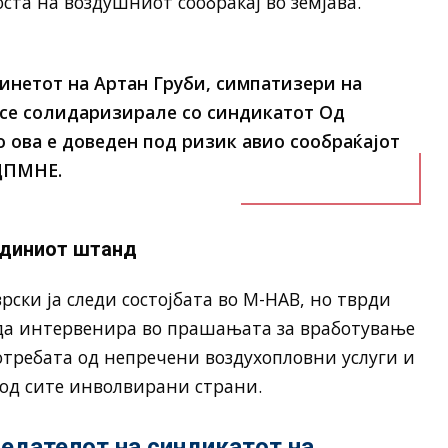
ста на воздушниот сообраќај во земјава.
инетот на Артан Груби, симпатизери на
се солидаризирале со синдикатот Од
о ова е доведен под ризик авио сообраќајот
ДПМНЕ.
адиниот штанд
ски ја следи состојбата во М-НАВ, но тврди
 да интервенира во прашањата за вработување
потребата од непречени воздухопловни услуги и
од сите инволвирани страни.
седателот на синдикатот на