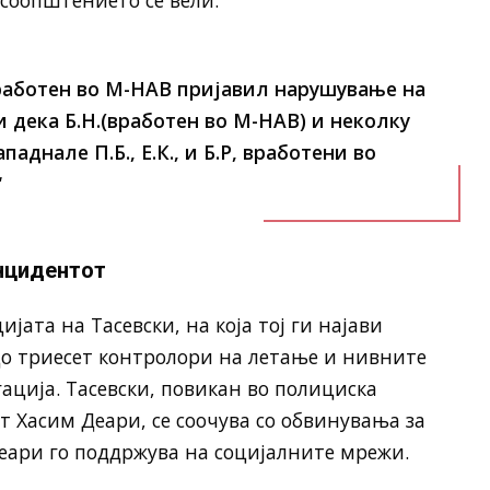
соопштението се вели:
 вработен во М-НАВ пријавил нарушување на
и дека Б.Н.(вработен во М-НАВ) и неколку
днале П.Б., Е.К., и Б.Р, вработени во
“
нцидентот
јата на Тасевски, на која тој ги најави
до триесет контролори на летање и нивните
ција. Тасевски, повикан во полициска
т Хасим Деари, се соочува со обвинувања за
еари го поддржува на социјалните мрежи.