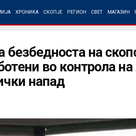
МИЈА
ХРОНИКА
СКОПЈЕ
РЕГИОН
СВЕТ
МАГАЗИН
 безбедноста на скоп
ботени во контрола на
ички напад