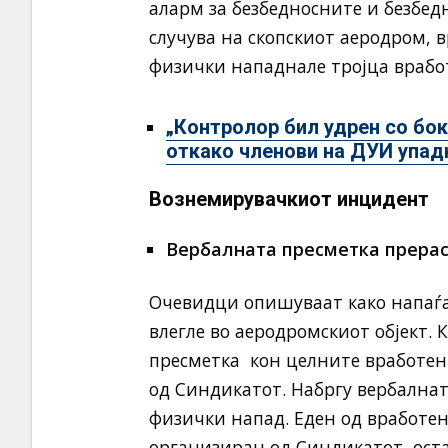
аларм за безбедносните и безбедн
случува на скопскиот аеродром, 
физички нападнале тројца врабо
„Контролор бил удрен со бо
откако членови на ДУИ упад
Вознемирувачкиот инцидент
Вербалната пресметка прерас
Очевидци опишуваат како напаѓа
влегле во аеродромскиот објект.
пресметка кон целните вработен
од Синдикатот. Набргу вербална
физички напад. Еден од вработен
организиран од Синдикатот, оста