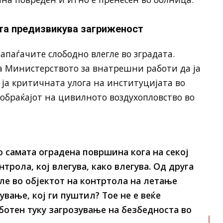
а предизвикува загриженост
напаѓачите слободно влегле во зградата.
а Министерството за внатрешни работи да ја
и ја критичната улога на институцијата во
обраќајот на цивилното воздухопловство во
о самата оградена површина кога на секој
трола, кој влегува, како влегува. Од друга
ле во објектот на контртола на летање
вање, кој ги пуштил? Тое не е веќе
ботен туку загрозување на безбедноста во