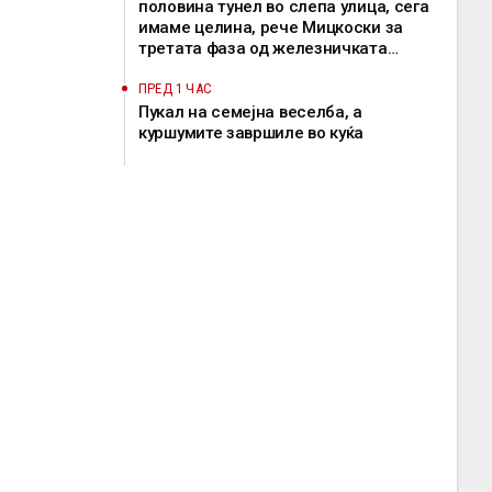
половина тунел во слепа улица, сега
имаме целина, рече Мицкоски за
третата фаза од железничката
делница Крива Паланка – Деве Баир
ПРЕД 1 ЧАС
Пукал на семејна веселба, а
куршумите завршиле во куќа