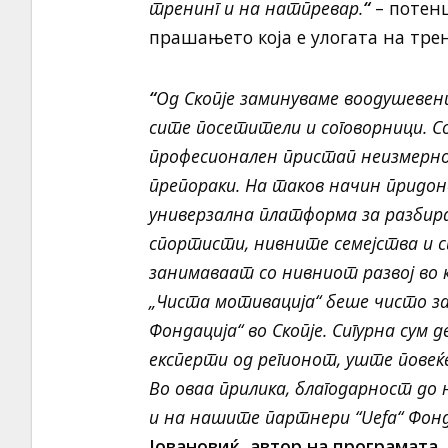
тренинг и на натпревар.
“
– поте
прашањето која е улогата на тре
“
Од Скопје заминуваме воодушевен
сите посетители и соговорници. 
професионален пристап неизмерно 
препораки. На таков начин придон
универзална платформа за разбир
спортисти, нивните семејства и с
занимаваат со нивниот развој во 
„Чиста мотивација“ беше чисто за
Фондација“ во Скопје. Сигурна сум 
експерти од регионот, уште повеќ
Во оваа прилика, благодарност до 
и на нашите партнери “
Uefa
“ Фонд
Јовановиќ
,
автор на програмата 