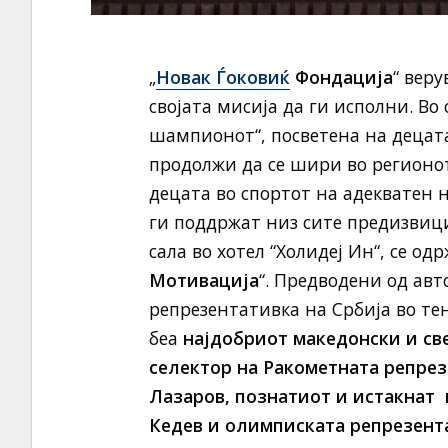
„
Новак Ѓоковиќ
Фондација
“ вер
својата мисија да ги исполни. Во
шампионот“, посветена на децата
продолжи да се шири во регионот
децата во спортот на адекватен 
ги поддржат низ сите предизвиц
сала во хотел “Холидеј Ин“, се од
Мотивација
“. Предводени од ав
репрезентативка на Србија во те
беа
најдобриот македонски и св
селектор на Ракометната репрез
Лазаров, познатиот и истакнат 
Кедев и олимписката репрезента