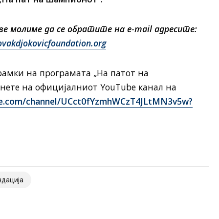
е молиме да се обратите на e-mail адресите:
akdjokovicfoundation.org
рамки на програмата „На патот на
нете на официјалниот YouTube канал на
be.com/channel/UCct0fYzmhWCzT4JLtMN3v5w?
ндација