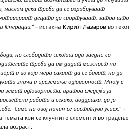
, мислам дека треба да се охрабруваат
 мотивираат децата да спортуваат, затоа што
и генерации.“ –
истакна
Кирил Лазаров
во текот
обода, но слободата секогаш оди заедно со
 родителите треба да им дадат можност на
порт и во која мера сакаат да се бават, но да
уката значи и преземање одговорност. Многу е
а земат одговорноста, притоа следејќи ја
 посветена работа и секако, поддршка, да ја
бе. Само на овој начин се постигнува успех.“ –
а темата кои се клучните елементи во градење
ла возраст.