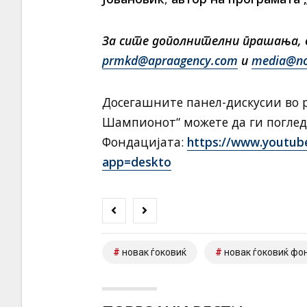
За сите дополнителни прашања, в
prmkd@apraagency.com
и
media@nov
Досегашните панел-дискусии во 
Шампионот“ можете да ги поглед
Фондацијата:
https://www.youtu
app=deskto
новак ѓоковиќ
новак ѓоковиќ фо