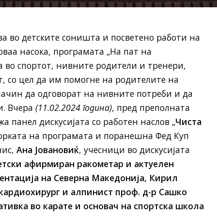
ува во детските соништа и посветено работи на
 оваа насока, програмата „На пат на
 во спортот, нивните родители и тренери,
, со цел да им помогне на родителите на
начин да одговорат на нивните потреби и да
и. Вчера
(11.02.2024 година)
, пред преполната
ржа панел дискусијата со работен наслов „
Чиста
торката на програмата и поранешна Фед Куп
нис,
Ана Јовановиќ
, учесници во дискусијата
етски афирмиран ракометар и актуелен
ентација на Северна Македонија, Кирил
кардиохирург и алпинист проф. д-р Сашко
тивка во карате и основач на спортска школа