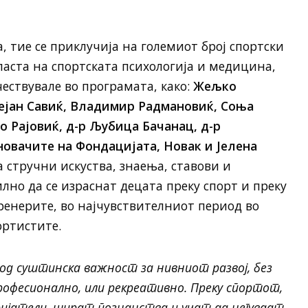
а, тие се приклучија на големиот број спортски
ласта на спортската психологија и медицина,
ествувале во програмата, како:
Жељко
ејан Савиќ, Владимир Радмановиќ, Соња
о Рајовиќ, д-р Љубица Бачанац, д-р
новачите на Фондацијата, Новак и Јелена
а стручни искуства, знаења, ставови и
илно да се израснат децата преку спорт и преку
ренерите, во најчувствителниот период во
ртистите.
 од суштинска важност за нивниот развој, без
професионално, или рекреативно. Преку спортот,
ријатели, шират познанства и учат да негуваат