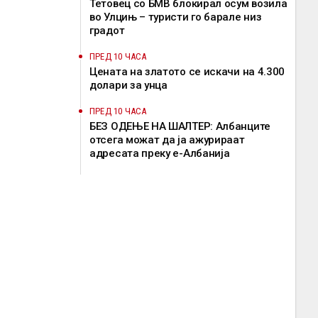
Тетовец со БМВ блокирал осум возила
во Улцињ – туристи го барале низ
градот
ПРЕД 10 ЧАСА
Цената на златото се искачи на 4.300
долари за унца
ПРЕД 10 ЧАСА
БЕЗ ОДЕЊЕ НА ШАЛТЕР: Албанците
отсега можат да ја ажурираат
адресата преку е-Албанија