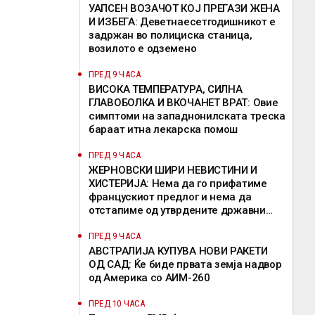
УАПСЕН ВОЗАЧОТ КОЈ ПРЕГАЗИ ЖЕНА
И ИЗБЕГА: Деветнаесетгодишникот е
задржан во полициска станица,
возилото е одземено
ПРЕД 9 ЧАСА
ВИСОКА ТЕМПЕРАТУРА, СИЛНА
ГЛАВОБОЛКА И ВКОЧАНЕТ ВРАТ: Овие
симптоми на западнонилската треска
бараат итна лекарска помош
ПРЕД 9 ЧАСА
ЖЕРНОВСКИ ШИРИ НЕВИСТИНИ И
ХИСТЕРИЈА: Нема да го прифатиме
францускиот предлог и нема да
отстапиме од утврдените државни
позиции, велат од ВМРО-ДПМНЕ
ПРЕД 9 ЧАСА
АВСТРАЛИЈА КУПУВА НОВИ РАКЕТИ
ОД САД: Ќе биде првата земја надвор
од Америка со АИМ-260
ПРЕД 10 ЧАСА