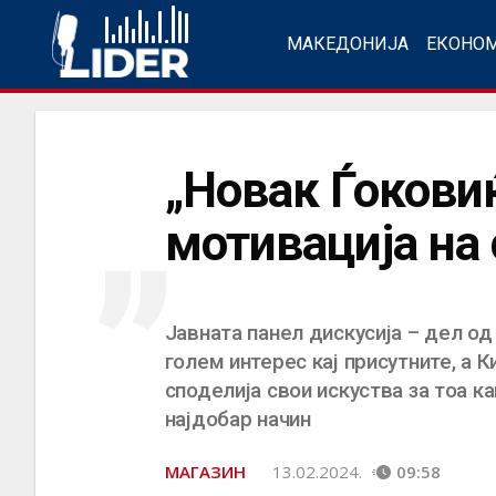
МАКЕДОНИЈА
ЕКОНО
„
„Новак Ѓоковиќ
мотивација на
Јавната панел дискусија – дел од
голем интерес кај присутните, а 
споделија свои искуства за тоа к
најдобар начин
МАГАЗИН
13.02.2024.
09:58