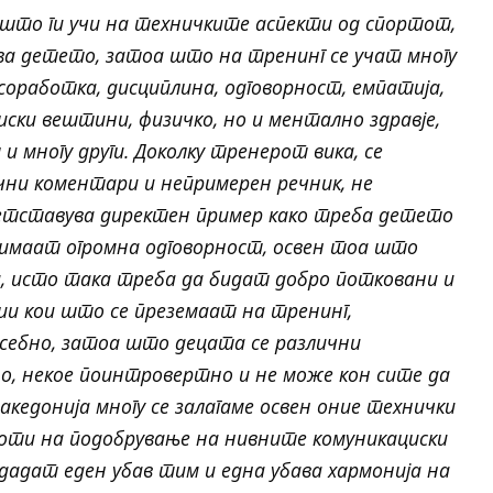
н што ги учи на техничките аспекти од спортот,
ва детето, затоа што на тренинг се учат многу
соработка, дисциплина, одговорност, емпатија,
иски вештини, физичко, но и ментално здравје,
и многу други. Доколку тренерот вика, се
ични коментари и непримерен речник, не
ретставува директен пример како треба детето
 имаат огромна одговорност, освен тоа што
, исто така треба да бидат добро потковани и
ии кои што се преземаат на тренинг,
засебно, затоа што децата се различни
о, некое поинтровертно и не може кон сите да
акедонија многу се залагаме освен оние технички
боти на подобрување на нивните комуникациски
здадат еден убав тим и една убава хармонија на