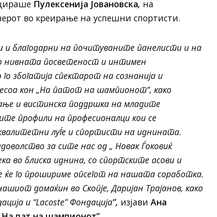
нцираше
Пулексенија Јовановска
,
на
нерот во креирање на успешни спортисти.
и и благодарни на почитуваните панелисти и на
Со нивната посветеност и интимен
го збогатија спектарот на сознанија и
есоа кон „На патот на шампионот“, како
ање и вистинска поддршка на младите
ите профили на професионалци кои се
квалитетни луѓе и спортисти на иднината.
доволство за сите нас од „ Новак Ѓоковиќ
дека во блиска иднина, со спортските асови и
е ќе го прошириме опсегот на нашата соработка.
нашиот домаќин во Скопје, Даријан Трајанов, како
ација и “
Lacoste”
Фондација
”,
изјави
Ана
„На пат на шампионот”.