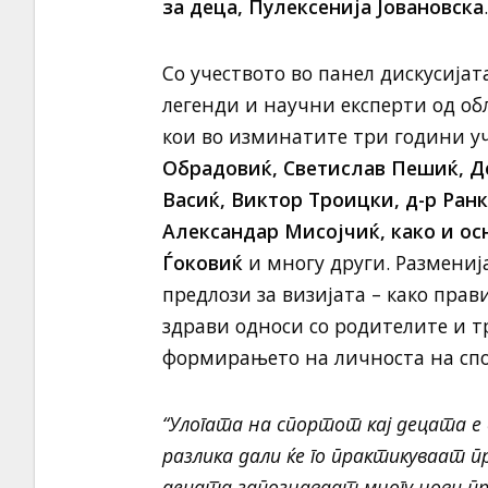
за деца, Пулексенија Јовановска
.
Со учеството во панел дискусијат
легенди и научни експерти од об
кои во изминатите три години уч
Обрадовиќ, Светислав Пешиќ, Д
Васиќ, Виктор Троицки, д-р Ранк
Александар Мисојчиќ, како и ос
Ѓоковиќ
и многу други. Размениј
предлози за визијата – како прав
здрави односи со родителите и т
формирањето на личноста на спо
“Улогата на спортот кај децата е
разлика дали ќе го практикуваат 
децата запознаваат многу нови п