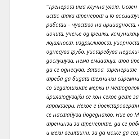
“
Тренерот има клучна улога. Осве
исто така тренерот и го воспиту
работи – чувство на припадност, 
почит, учење од грешки, комуникац
лојалност, издржливост, упорност 
однесува грубо, употребува недол
дослушува, нема емпатија, тоа п
да се однесува. Затоа, тренерите
треба да бидат технички спремни
со педагошките мерки и методолог
прилагодувајќи се кон секое дете 
карактери. Некое е поекстровертн
се настапува подеднакво. Ние во М
тренинзи за тренерите, да се ра
и меки вештини, за да може да со