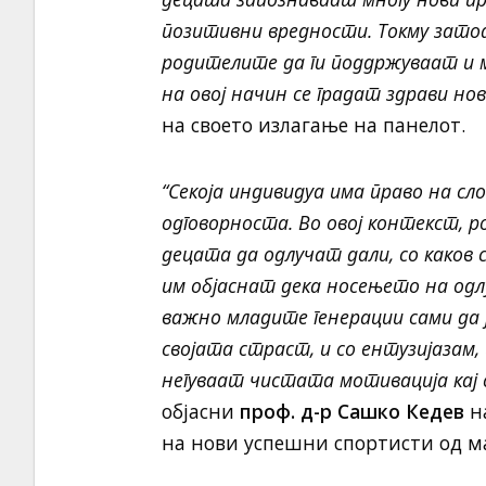
позитивни вредности. Токму затоа
родителите да ги поддржуваат и
на овој начин се градат здрави нов
на своето излагање на панелот.
“Секоја индивидуа има право на сл
одговорноста. Во овој контекст,
децата да одлучат дали, со каков с
им објаснат дека носењето на одл
важно младите генерации сами да ј
својата страст, и со ентузијазам,
негуваат чистата мотивација кај се
објасни
проф. д-р Сашко Кедев
н
на нови успешни спортисти од ма