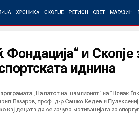
МИЈА
ХРОНИКА
СКОПЈЕ
РЕГИОН
СВЕТ
МАГАЗИН
 Фондација“ и Скопје 
 спортската иднина
 програмата „На патот на шампионот“ на “Новак Ѓ
Кирил Лазаров, проф. д-р Сашко Кедев и Пулексени
ако кај децата да се зачува мотивацијата за спорт