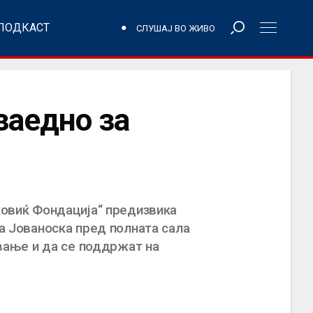
ПОДКАСТ
СЛУШАЈ ВО ЖИВО
заедно за
оковиќ Фондација“ предизвика
ја Јованоска пред полната сала
ување и да се поддржат на