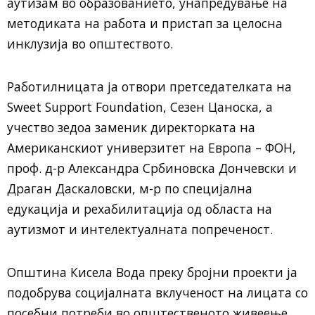
аутизам во образованието, унапредување на
методиката на работа и пристап за целосна
инклузија во општеството.
Работилницата ја отвори претседателката на
Sweet Support Foundation, Сезен Цаноска, а
учество зедоа заменик директорката на
Американскиот универзитет на Европа – ФОН,
проф. д-р Александра Србиновска Дончевски и
Драган Даскаловски, м-р по специјална
едукација и рехабилитација од областа на
аутизмот и интелектуалната попреченoст.
Општина Кисела Вода преку бројни проекти ја
подобрува социјалната вклученост на лицата со
посебни потреби во општественото живеење.