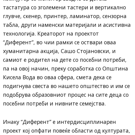
тастатура со зголемени тастери и вертикално
глувче, скенер, принтер, ламинатор, сензорна
табла, други наменски материјали и асистивна
технологија. Креаторот на проектот
“Диферент”, во чии рамки се оствари оваа
хуманитарна акција, Сашо Стојановски, и
самиот е родител на дете со посебни потреби,
па на овој начин, преку соработка со Општина
Кисела Вода во оваа сфера, смета дека се
подигнува свеста во нашето општество и им се
подобрува образовниот процес на сите деца со
посебни потреби и нивните семејства.
Инаку “Диферент” е интердисциплинарен
проект кој опфати повеќе области од културата,