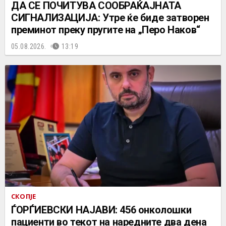
ДА СЕ ПОЧИТУВА СООБРАЌАЈНАТА
СИГНАЛИЗАЦИЈА: Утре ќе биде затворен
преминот преку пругите на „Перо Наков“
05.08.2026.
13:19
СКОПЈЕ
ЃОРЃИЕВСКИ НАЈАВИ: 456 онколошки
пациенти во текот на наредните два дена