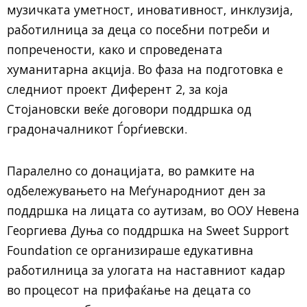
музичката уметност, иновативност, инклузија,
работилница за деца со посебни потреби и
попречености, како и спроведената
хуманитарна акција. Во фаза на подготовка е
следниот проект Диферент 2, за која
Стојановски веќе договори поддршка од
градоначалникот Ѓорѓиевски.
Паралелно со донацијата, во рамките на
одбележувањето на Меѓународниот ден за
поддршка на лицата со аутизам, во ООУ Невена
Георгиева Дуња со поддршка на Sweet Support
Foundation се организираше едукативна
работилница за улогата на наставниот кадар
во процесот на прифаќање на децата со