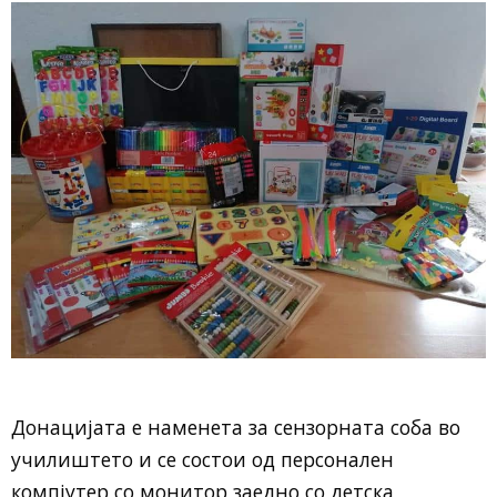
Донацијата е наменета за сензорната соба во
училиштето и се состои од персонален
компјутер со монитор заедно со детска