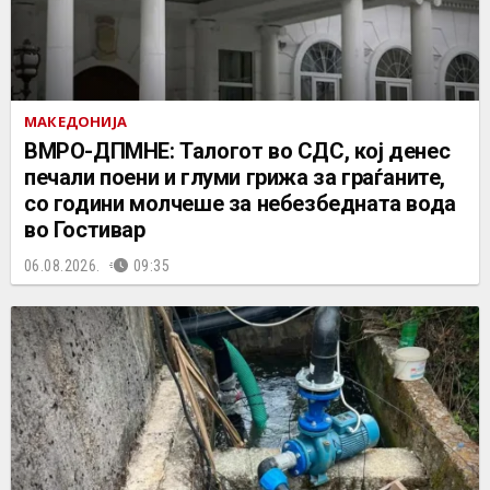
МАКЕДОНИЈА
ВМРО-ДПМНЕ: Талогот во СДС, кој денес
печали поени и глуми грижа за граѓаните,
со години молчеше за небезбедната вода
во Гостивар
06.08.2026.
09:35