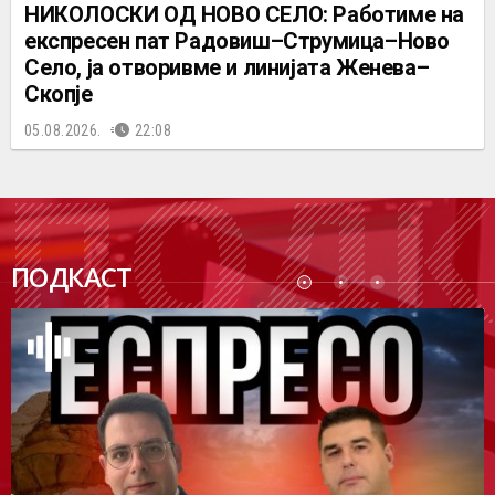
НИКОЛОСКИ ОД НОВО СЕЛО: Работиме на
експресен пат Радовиш–Струмица–Ново
Село, ја отворивме и линијата Женева–
Скопје
05.08.2026.
22:08
ПОДК
ПОДКАСТ
АСТ