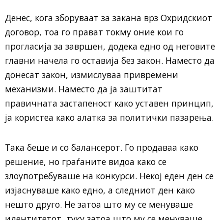
Денес, кога зборуваат за закана врз Охридскиот
договор, тоа го прават токму оние кои го
прогласија за завршен, додека едно од неговите
главни начела го оставија без закон. Наместо да
донесат закон, измислуваа привремени
механизми. Наместо да ја заштитат
правичната застапеност како уставен принцип,
ја користеа како алатка за политички пазарења.
Така беше и со балансерот. Го продаваа како
решение, но граѓаните видоа како се
злоупотребуваше на конкурси. Некој еден ден се
изјаснуваше како едно, а следниот ден како
нешто друго. Не затоа што му се менуваше
идентитетот, туку затоа што му се менуваше