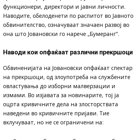
функционери, директори и јавни личности.
Наводите, обелоденети по распитот во Јавното
обвинителство, означуваат значаен развој во
она што Јовановски го нарече „Бумеранг“.
Наводи кои опфаќаат различни прекршоци
Обвиненијата на Јовановски опфаќаат спектар
на прекршоци, од злоупотреба на службените
овластувања до изборни малверзации и
измами. Во изјавата за новинарите, тој ја
оцрта кривичните дела на злосторствата
наведени во кривичните пријави. Тие
вклучуваат, но не се ограничени на: