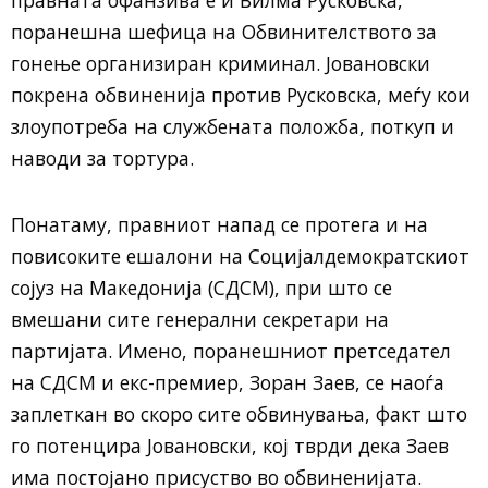
правната офанзива е и Вилма Русковска,
поранешна шефица на Обвинителството за
гонење организиран криминал. Јовановски
покрена обвиненија против Русковска, меѓу кои
злоупотреба на службената положба, поткуп и
наводи за тортура.
Понатаму, правниот напад се протега и на
повисоките ешалони на Социјалдемократскиот
сојуз на Македонија (СДСМ), при што се
вмешани сите генерални секретари на
партијата. Имено, поранешниот претседател
на СДСМ и екс-премиер, Зоран Заев, се наоѓа
заплеткан во скоро сите обвинувања, факт што
го потенцира Јовановски, кој тврди дека Заев
има постојано присуство во обвиненијата.