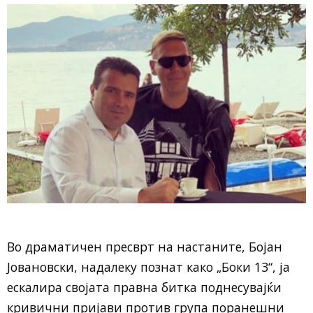
Во драматичен пресврт на настаните, Бојан
Јовановски, надалеку познат како „Боки 13“, ја
ескалира својата правна битка поднесувајќи
кривични пријави против група поранешни