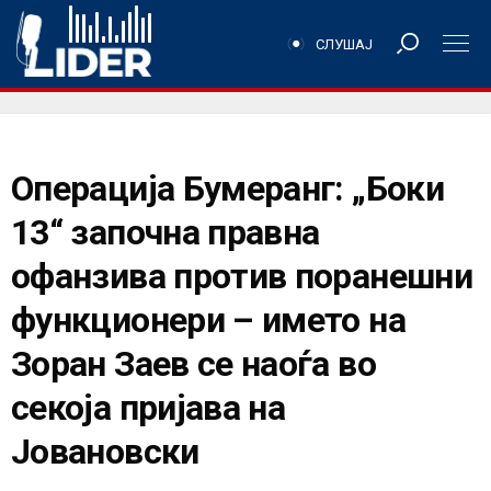
СЛУШАЈ
Операција Бумеранг: „Боки
13“ започна правна
офанзива против поранешни
функционери – името на
Зоран Заев се наоѓа во
секоја пријава на
Јовановски