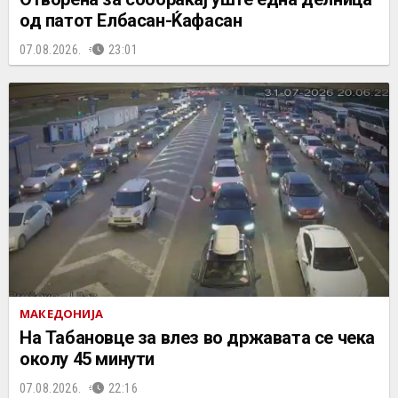
од патот Елбасан-Ќафасан
07.08.2026.
23:01
МАКЕДОНИЈА
На Табановце за влез во државата се чека
околу 45 минути
07.08.2026.
22:16