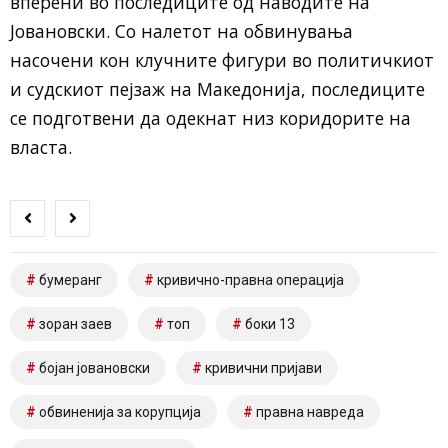
вперени во последиците од наводите на
Јовановски. Со налетот на обвинувања
насочени кон клучните фигури во политичкиот
и судскиот пејзаж на Македонија, последиците
се подготвени да одекнат низ коридорите на
власта.
бумеранг
кривично-правна операција
зоран заев
топ
боки 13
бојан јовановски
кривични пријави
обвиненија за корупција
правна навреда