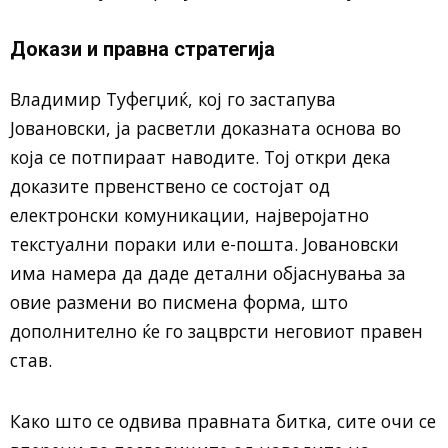
Докази и правна стратегија
Владимир Туфегџиќ, кој го застапува
Јовановски, ја расветли доказната основа во
која се потпираат наводите. Тој откри дека
доказите првенствено се состојат од
електронски комуникации, најверојатно
текстуални пораки или е-пошта. Јовановски
има намера да даде детални објаснувања за
овие размени во писмена форма, што
дополнително ќе го зацврсти неговиот правен
став.
Како што се одвива правната битка, сите очи се