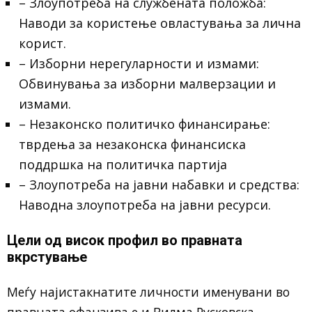
– Злоупотреба на службената положба:
Наводи за користење овластувања за лична
корист.
– Изборни нерегуларности и измами:
Обвинувања за изборни малверзации и
измами.
– Незаконско политичко финансирање:
тврдења за незаконска финансиска
поддршка на политичка партија
– Злоупотреба на јавни набавки и средства:
Наводна злоупотреба на јавни ресурси.
Цели од висок профил во правната
вкрстување
Меѓу најистакнатите личности именувани во