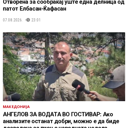
Отворена за сообраќај уште една делница од
патот Елбасан-Ќафасан
07.08.2026.
23:01
МАКЕДОНИЈА
АНГЕЛОВ ЗА ВОДАТА ВО ГОСТИВАР: Ако
анализите останат добри, можно е да биде
дозволена за пиење наредната недела