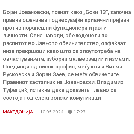
Бојан Јовановски, познат како „Боки 13“, започна
правна офанзива поднесувајќи кривични пријави
против поранешни функционери и јавни
личности. Овие наводи, обелоденети по
распитот во Јавното обвинителство, опфаќаат
низа прекршоци како што се злоупотреба на
овластувањата, изборни малверзации и измами.
Поединци од висок профил, меѓу кои и Вилма
Русковска и Зоран Заев, се меѓу обвинетите.
Правниот застапник на Јовановски, Владимир
Туфегџиќ, истакна дека доказите главно се
состојат од електронски комуникаци
МАКЕДОНИЈА
10.05.2024.
17:23