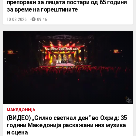
препораки за лицата постари од 65 години
за време на горештините
10.08.2026.
09:46
МАКЕДОНИЈА
(ВИДЕО) „Силно светнал ден“ во Охрид: 35
години Македонија раскажани низ музика
и сцена