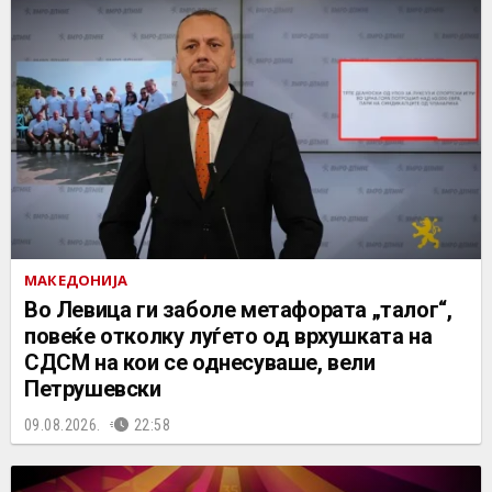
МАКЕДОНИЈА
Во Левица ги заболе метафората „талог“,
повеќе отколку луѓето од врхушката на
СДСМ на кои се однесуваше, вели
Петрушевски
09.08.2026.
22:58