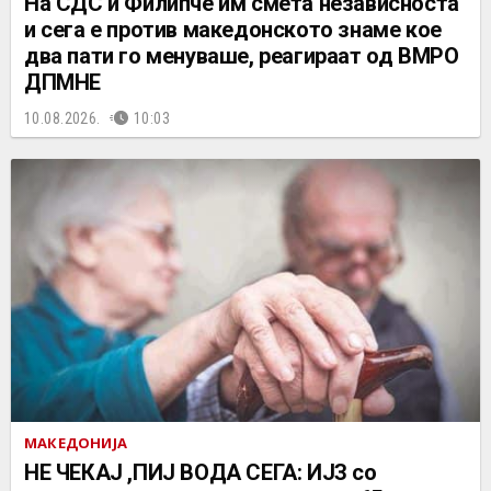
На СДС и Филипче им смета независноста
и сега е против македонското знаме кое
два пати го менуваше, реагираат од ВМРО
ДПМНЕ
10.08.2026.
10:03
МАКЕДОНИЈА
НЕ ЧEКАЈ ,ПИЈ ВОДА СЕГА: ИЈЗ со