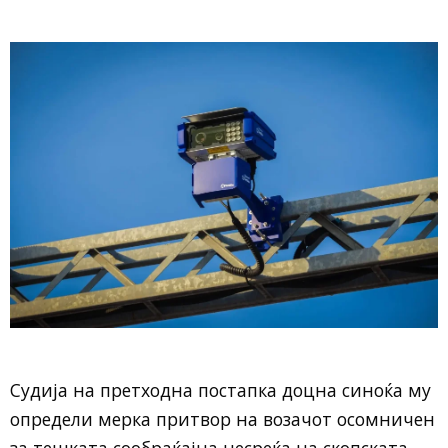
Судија на претходна постапка доцна синоќа му
определи мерка притвор на возачот осомничен
за тешката сообраќајна несреќа на скопската