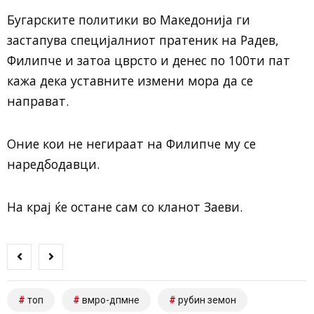
Бугарските политики во Македонија ги
застапува специјалниот пратеник на Радев,
Филипче и затоа цврсто и денес по 100ти пат
кажа дека уставните измени мора да се
направат.
Оние кои не негираат на Филипче му се
наредбодавци.
На крај ќе остане сам со кланот Заеви.
топ
вмро-дпмне
рубин земон