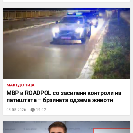
МАКЕДОНИЈА
МВР и ROADPOL со засилени контроли на
патиштата – брзината одзема животи
08.08.2026.
19:02