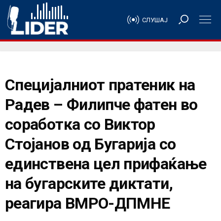
СЛУШАЈ
Специјалниот пратеник на
Радев – Филипче фатен во
соработка со Виктор
Стојанов од Бугарија со
единствена цел прифаќање
на бугарските диктати,
реагира ВМРО-ДПМНЕ