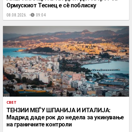
Ормускиот Теснец е сè поблиску
08.08.2026.
09:04
СВЕТ
ТЕНЗИИ МЕЃУ ШПАНИЈА И ИТАЛИЈА:
Мадрид даде рок до недела за укинување
на граничните контроли