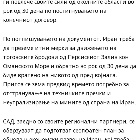
ги повлече своите сили од околните области во
рок од 30 дена по постигнувањето на
конечниот договор.
По потпишувањето на документот, Иран треба
да преземе итни мерки за движењето на
трговските бродови од Персискиот Залив кон
Оманското Море и обратно во рок од 30 дена да
биде вратено на нивото од пред војната.
Притоа се зема предвид времето потребно за
отстранување на техничките пречки и
неутрализирање на мините од страна на Иран.
САД, заедно со своите регионални партнери, се
обврзуваат да подготват сеопфатен план за
обнова и економски развој на Иран, кој треба