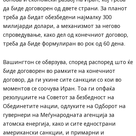
да биде договорен од двете страни. За планот
треба да бидат обезбедени најмалку 300
милијарди долари, а механизмот за негово
спроведување, како дел од конечниот договор,
треба да биде формулиран во рок од 60 дена.
Вашингтон се обврзува, според распоред што ќе
биде договорен во рамките на конечниот
договор, да ги укине сите санкции со кои во
моментов се соочува Иран. Тоа ги опфаќа
резолуциите на Советот за безбедност на
Обединетите нации, одлуките на Одборот на
гувернери на Меѓународната агенција за
атомска енергија, како и сите еднострани
американски санкции, и примарни и