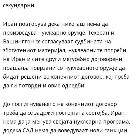
секундарни.
Иран повторува дека никогаш нема да
произведува нуклеарно оружје. Техеран и
Вашингтон се согласуваат судбината на
збогатениот материјал, нуклеарните потреби
на Иран и сите други меѓусебно договорени
прашања поврзани со нуклеарното оружје да
бидат решени во конечниот договор, кој треба
да ги потврди и овие одредби.
До постигнувањето на конечниот договор
треба да се задржи постојната состојба. Иран
нема да ја менува својата нуклеарна програма,
додека САД нема да воведуваат нови санкции