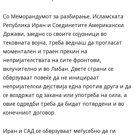
Со Меморандумот за разбирање, Исламската
Република Иран и Соединетите Американски
Држави, заедно со своите сојузници во
тековната војна, треба веднаш да прогласат
моментален и траен прекин на
непријателствата на сите фронтови,
вклучително и во Либан. Двете страни се
обврзуваат повеќе да не иницираат
непријателски дејствија една против друга и да
се воздржат од закана или употреба на сила, а
овие одредби треба да бидат потврдени и во
конечниот договор.
Иран и САД се обврзуваат меѓусебно да ги