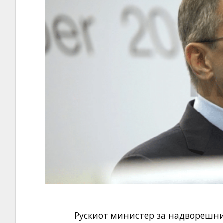
Рускиот министер за надворешни