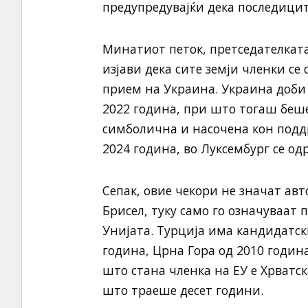
предупредувајќи дека последицит
Минатиот петок, претседателката
изјави дека сите земји членки се
прием на Украина. Украина доби 
2022 година, при што тогаш беше
симболична и насочена кон поддр
2024 година, во Луксембург се о
Сепак, овие чекори не значат авт
Брисел, туку само го означуваат 
Унијата. Турција има кандидатск
година, Црна Гора од 2010 година
што стана членка на ЕУ е Хрватск
што траеше десет години.