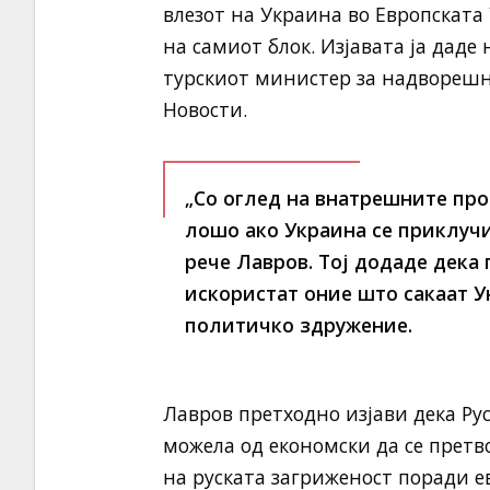
влезот на Украина во Европската 
на самиот блок. Изјавата ја даде
турскиот министер за надворешн
Новости.
„Со оглед на внатрешните про
лошо ако Украина се приклучи
рече Лавров. Тој додаде дека 
искористат оние што сакаат У
политичко здружение.
Лавров претходно изјави дека Рус
можела од економски да се претво
на руската загриженост поради е