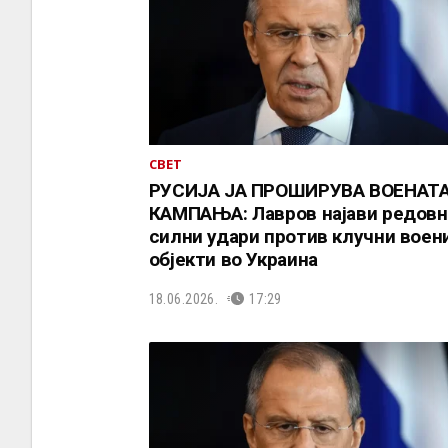
СВЕТ
РУСИЈА ЈА ПРОШИРУВА ВОЕНАТ
КАМПАЊА: Лавров најави редовн
силни удари против клучни воен
објекти во Украина
18.06.2026.
17:29