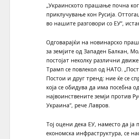
„Украинското прашање почна ког
приклучување кон Русија. Оттога
во нашите разговори со ЕУ“, истак
Одговарајќи на новинарско праш
за земјите од Западен Балкан, Мо
постојат неколку различни движе
Трамп се повлекол од НАТО. „Пост
Постои и друг тренд: ние ќе се с
која се обидува да има посебна о
највоинствените земји против Рус
Украина“, рече Лавров.
Тој оцени дека ЕУ, наместо да ја
економска инфраструктура, се нас