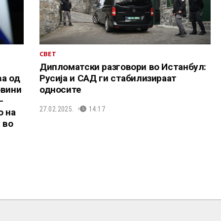
СВЕТ
Дипломатски разговори во Истанбул:
ва од
Русија и САД ги стабилизираат
бвини
односите
–
27.02.2025.
14:17
о на
 во