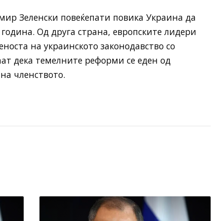
мир Зеленски повеќепати повика Украина да
 година. Од друга страна, европските лидери
еноста на украинското законодавство со
ат дека темелните реформи се еден од
 на членството.