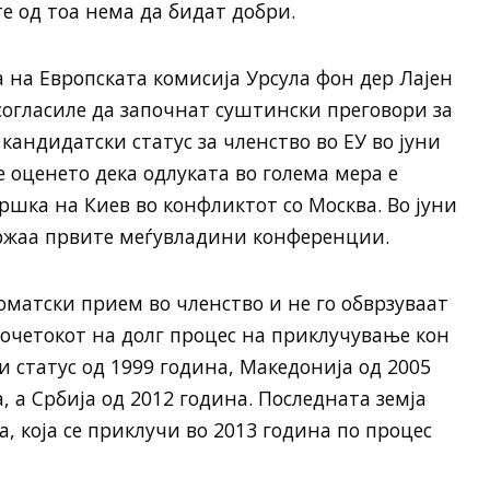
е од тоа нема да бидат добри.
 на Европската комисија Урсула фон дер Лајен
 согласиле да започнат суштински преговори за
кандидатски статус за членство во ЕУ во јуни
 оценето дека одлуката во голема мера е
шка на Киев во конфликтот со Москва. Во јуни
држаа првите меѓувладини конференции.
оматски прием во членство и не го обврзуваат
почетокот на долг процес на приклучување кон
и статус од 1999 година, Македонија од 2005
, а Србија од 2012 година. Последната земја
а, која се приклучи во 2013 година по процес