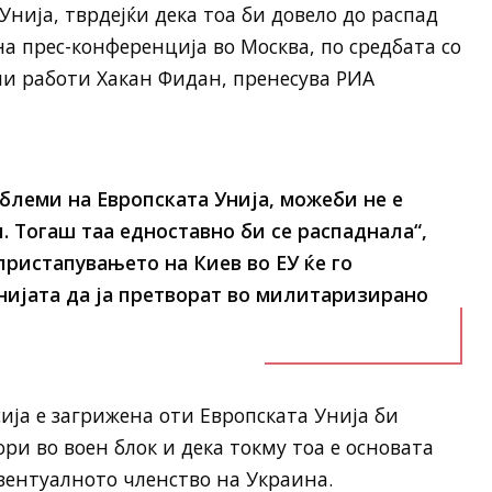
Унија, тврдејќи дека тоа би довело до распад
 на прес-конференција во Москва, по средбата со
и работи Хакан Фидан, пренесува РИА
блеми на Европската Унија, можеби не е
. Тогаш таа едноставно би се распаднала“,
пристапувањето на Киев во ЕУ ќе го
нијата да ја претворат во милитаризирано
ија е загрижена оти Европската Унија би
ри во воен блок и дека токму тоа е основата
вентуалното членство на Украина.