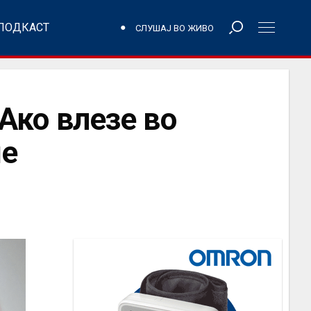
ПОДКАСТ
СЛУШАЈ ВО ЖИВО
ко влезе во
не