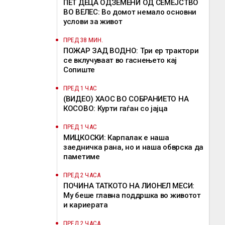
ПЕТ ДЕЦА ОДЗЕМЕНИ ОД СЕМЕЈСТВО
ВО ВЕЛЕС: Во домот немало основни
услови за живот
ПРЕД 38 МИН.
ПОЖАР ЗАД ВОДНО: Три ер трактори
се вклучуваат во гаснењето кај
Сопиште
ПРЕД 1 ЧАС
(ВИДЕО) ХАОС ВО СОБРАНИЕТО НА
КОСОВО: Курти гаѓан со јајца
ПРЕД 1 ЧАС
МИЦКОСКИ: Карпалак е наша
заедничка рана, но и наша обврска да
паметиме
ПРЕД 2 ЧАСА
ПОЧИНА ТАТКОТО НА ЛИОНЕЛ МЕСИ:
Му беше главна поддршка во животот
и кариерата
ПРЕД 2 ЧАСА