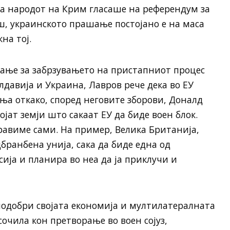
а народот на Крим гласаше на референдум за
ш, украинското прашање постојано е на маса
на тој.
ање за забрзувањето на пристапниот процес
лдавија и Украина, Лавров рече дека во ЕУ
ња откако, според неговите зборови, Доналд
ојат земји што сакаат ЕУ да биде воен блок.
правиме сами. На пример, Велика Британија,
дбранбена унија, сака да биде една од
ија и планира во неа да ја приклучи и
 подобри својата економија и мултилатералната
очила кон претворање во воен сојуз,