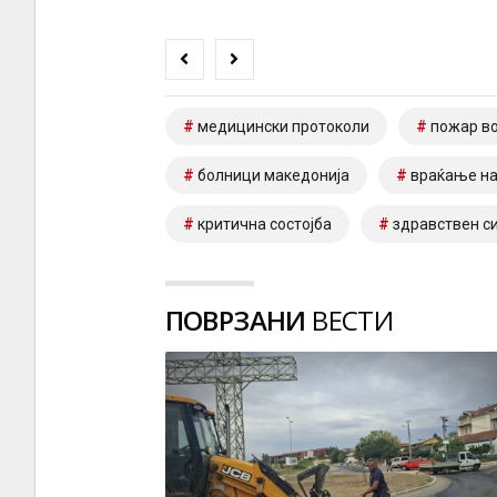
медицински протоколи
пожар во
болници македонија
враќање на
критична состојба
здравствен с
ПОВРЗАНИ
ВЕСТИ