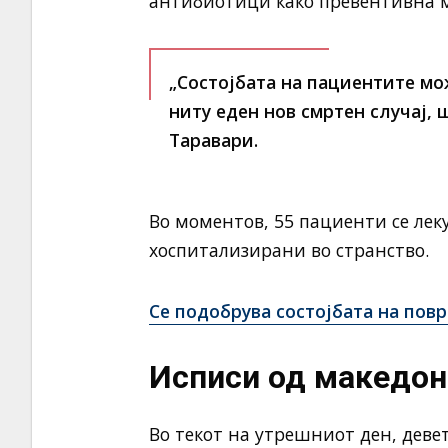
антибиотици како превентивна м
„Состојбата на пациентите мо
ниту еден нов смртен случај, 
Таравари.
Во моментов, 55 пациенти се леку
хоспитализирани во странство.
Се подобрува состојбата на пов
Исписи од македон
Во текот на утрешниот ден, деве