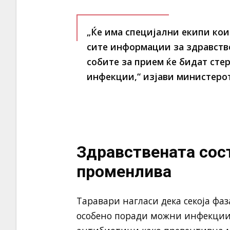
„Ќе има специјални екипи кои 
сите информации за здравстве
собите за прием ќе бидат сте
инфекции,“ изјави министерот
Здравствената сост
променлива
Таравари нагласи дека секоја фа
особено поради можни инфекции.