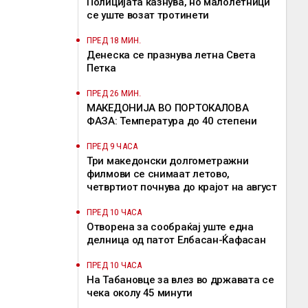
Полицијата казнува, но малолетници
се уште возат тротинети
ПРЕД 18 МИН.
Денеска се празнува летна Света
Петка
ПРЕД 26 МИН.
МАКЕДОНИЈА ВО ПОРТОКАЛОВА
ФАЗА: Температура до 40 степени
ПРЕД 9 ЧАСА
Три македонски долгометражни
филмови се снимаат летово,
четвртиот почнува до крајот на август
ПРЕД 10 ЧАСА
Отворена за сообраќај уште една
делница од патот Елбасан-Ќафасан
ПРЕД 10 ЧАСА
На Табановце за влез во државата се
чека околу 45 минути