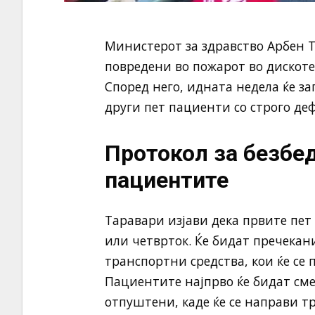
Министерот за здравство Арбен
повредени во пожарот во дискотек
Според него, идната недела ќе з
други пет пациенти со строго де
Протокол за безбед
пациентите
Таравари изјави дека првите пет
или четврток. Ќе бидат пречека
транспортни средства, кои ќе се
Пациентите најпрво ќе бидат см
отпуштени, каде ќе се направи т