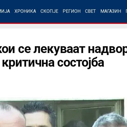
МИЈА
ХРОНИКА
СКОПЈЕ
РЕГИОН
СВЕТ
МАГАЗИН
ои се лекуваат надво
 критична состојба