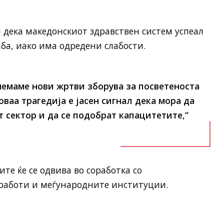
 дека македонскиот здравствен систем успеал
ојба, иако има одредени слабости.
немаме нови жртви зборува за посветеноста
ваа трагедија е јасен сигнал дека мора да
т сектор и да се подобрат капацитетите,“
те ќе се одвива во соработка со
работи и меѓународните институции.