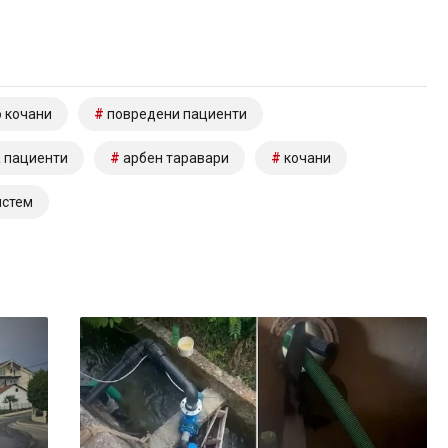
 кочани
повредени пациенти
 пациенти
арбен таравари
кочани
истем