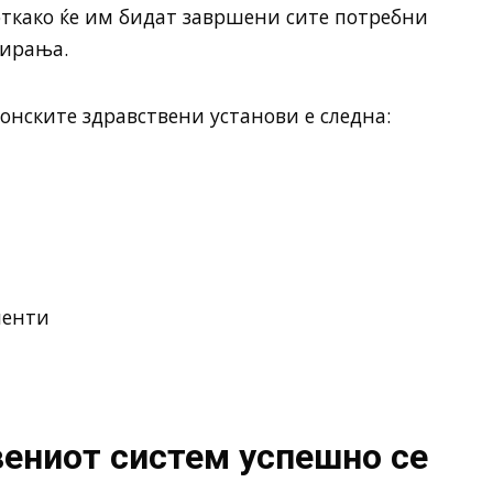
откако ќе им бидат завршени сите потребни
тирања.
онските здравствени установи е следна:
иенти
вениот систем успешно се