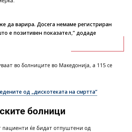
ерка.
же да варира. Досега немаме регистриран
што е позитивен показател,“ додаде
ваат во болниците во Македонија, а 115 се
редените од „дискотеката на смртта“
ските болници
т пациенти ќе бидат отпуштени од