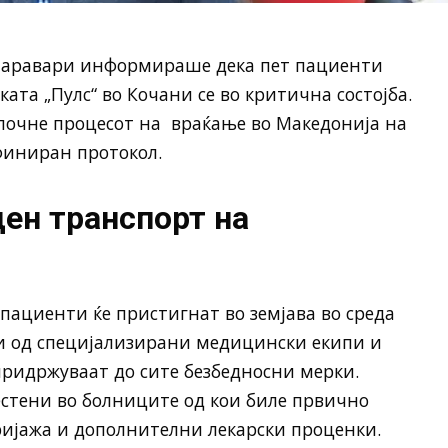
 Таравари информираше дека пет пациенти
ата „Пулс“ во Кочани се во критична состојба.
апочне процесот на враќање во Македонија на
финиран протокол.
ен транспорт на
 пациенти ќе пристигнат во земјава во среда
ни од специјализирани медицински екипи и
 придржуваат до сите безбедносни мерки.
естени во болниците од кои биле првично
ријажа и дополнителни лекарски проценки.