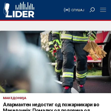
СЛУШАЈ
МАКЕДОНИЈА
Алармантен недостиг од пожарникари во
Македонија: Помалку од половина од