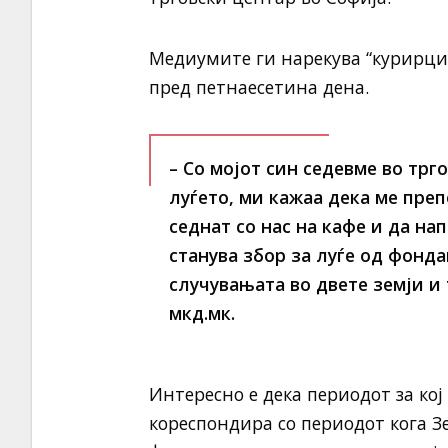
Медиумите ги нарекува “курирци”
пред петнаесетина дена.
– Со мојот син седевме во трг
луѓето, ми кажаа дека ме пре
седнат со нас на кафе и да на
станува збор за луѓе од фонда
случувањата во двете земји и 
мкд.мк.
Интересно е дека периодот за кој
кореспондира со периодот кога З