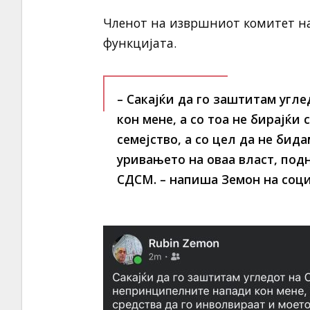
Членот на извршниот комитет на
функцијата.
– Сакајќи да го заштитам уг
кон мене, а со тоа не бирајќи
семејство, а со цел да не бид
уривањето на оваа власт, под
СДСМ. – напиша Земон на соци