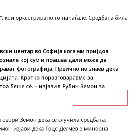
, кои оркестрирано го напаѓале. Средбата била
овски центар во Софија кога ми пријдоа
познале кој сум и прашаа дали може да
прават фотографија. Првично не знаев дека
цијата. Кратко поразговаравме за
тоа беше сѐ. – изјавил Рубин Земон за
 говори Земон дека се случила средбата,
емон изјави дека Гоце Делчев е минорна