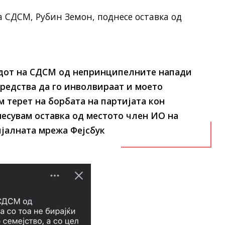
 СДСМ, Рубин Земон, поднесе оставка од
ледот на СДСМ од непринципелните напади
 средства да го инволвираат и моето
ам терет на борбата на партијата кон
несувам оставка од местото член ИО на
јалната мрежа Фејсбук