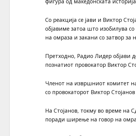
фигура од македонската историја
Со реакција се јави и Виктор Стој
објавиме затоа што изобилува со
на омраза и закани со затвор за 
Претходно, Радио Лидер објави д
познатиот провокатор Виктор Сто
Членот на извршниот комитет на
со провокаторот Виктор Стојанов
На Стојанов, токму во време на 
поради ширење на говор на омра