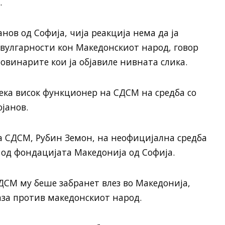
.
анов од Софија, чија реакција нема да ја
 вулгарности кон Македонскиот народ, говор
новинарите кои ја објавиле нивната слика.
ека висок функционер на СДСМ на средба со
јанов.
 СДСМ, Рубин Земон, на неофицијална средба
 од фондацијата Македонија од Софија.
СДСМ му беше забранет влез во Македонија,
за против македонскиот народ.