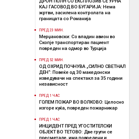
ДРОН ПОЛН СО ЕКСПЛОЗИВ СЕ УРНА
КАЈ ГАСОВОД ВО БУГАРИЈА: Нема
жртви, засилена контролата на
границата со Романија
ПРЕД 23 МИН.
Мерџановски: Со владин авион во
Скопје транспортиран пациент
повреден на одмор во Турција
ПРЕД 52 МИН.
ОД ОХРИД ПОЧНУВА „СИЛНО СВЕТНАЛ
ДЕН“: Повеќе од 30 македонски
изведувачи на спектакл за 35 години
независност
ПРЕД 1 ЧАС
ГОЛЕМ ПОЖАР ВО ВОЛКОВО: Целосно
изгоре куќа, повреден пожарникар
ПРЕД 1 ЧАС
ИНЦИДЕНТ ПРЕД УГОСТИТЕЛСКИ
ОБЈЕКТ ВО ТЕТОВО: Две групи се
пресметале, има повредени и