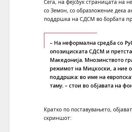
Сега, на фејсбук страницата на 
со Земон, со образложение дека 
поддршка на СДСМ во борбата п
– На неформална средба со Ру
опозициската СДСМ и претста
Македонија. Мнозинството гра
режимот на Мицкоски, а ние о
поддршка: во име на европска
таму. – стои во објавата на ф
Кратко по поставувањето, објава
скриншот: