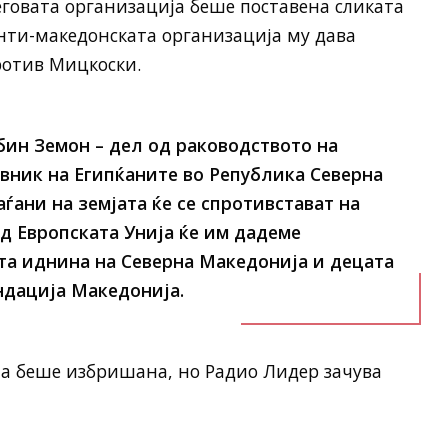
неговата организација беше поставена сликата
анти-македонската организација му дава
ротив Мицкоски.
бин Земон – дел од раководството на
вник на Египќаните во Република Северна
ѓани на земјата ќе се спротивстават на
д Европската Унија ќе им дадеме
та иднина на Северна Македонија и децата
ондација Македонија.
та беше избришана, но Радио Лидер зачува