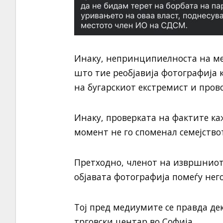
Инаку, непринципиелноста на мед
што тие реобјавија фотографија 
на бугарскиот екстремист и прово
Инаку, проверката на фактите ка
момент не го споменал семејство
Претходно, членот на извршниот
објавата фотографија помеѓу него
Тој пред медиумите се правда дек
трговски центар во Софија.