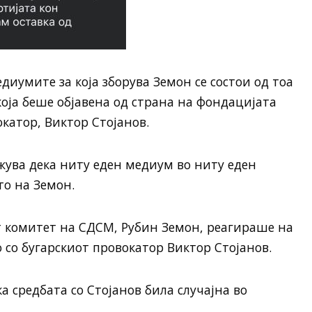
иумите за која зборува Земон се состои од тоа
која беше објавена од страна на фондацијата
катор, Виктор Стојанов.
жува дека ниту еден медиум во ниту еден
то на Земон.
 комитет на СДСМ, Рубин Земон, реагираше на
 со бугарскиот провокатор Виктор Стојанов.
а средбата со Стојанов била случајна во