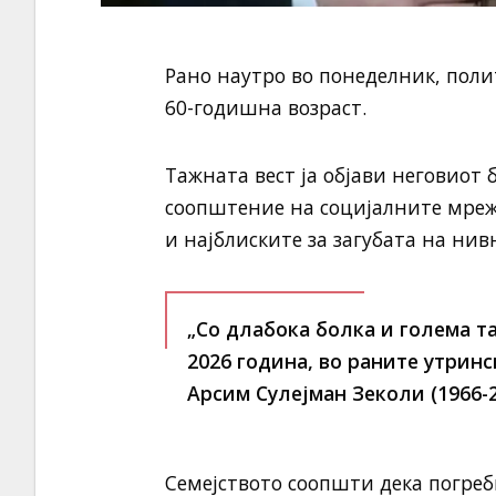
Рано наутро во понеделник, пол
60-годишна возраст.
Тажната вест ја објави неговиот 
соопштение на социјалните мреж
и најблиските за загубата на нив
„Со длабока болка и голема таг
2026 година, во раните утрин
Арсим Сулејман Зеколи (1966-2
Семејството соопшти дека погреб