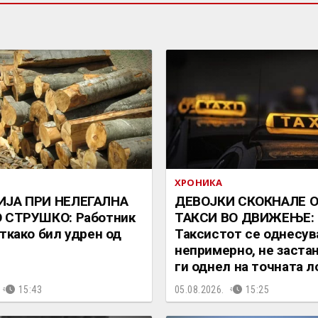
ХРОНИКА
ИЈА ПРИ НЕЛЕГАЛНА
ДЕВОЈКИ СКОКНАЛЕ 
О СТРУШКО: Работник
ТАКСИ ВО ДВИЖЕЊЕ:
откако бил удрен од
Таксистот се однесув
непримерно, не застан
ги однел на точната л
15:43
05.08.2026.
15:25