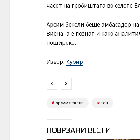
часот на гробиштата во селото Б
Арсим Зеколи беше амбасадор на
Виена, а е познат и како аналит
пошироко.
Извор:
Курир
арсим зеколи
топ
ПОВРЗАНИ
ВЕСТИ