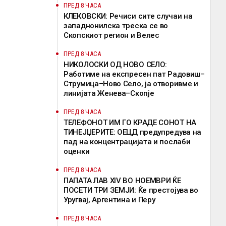
ПРЕД 8 ЧАСА
КЛЕКОВСКИ: Речиси сите случаи на
западнонилска треска се во
Скопскиот регион и Велес
ПРЕД 8 ЧАСА
НИКОЛОСКИ ОД НОВО СЕЛО:
Работиме на експресен пат Радовиш–
Струмица–Ново Село, ја отворивме и
линијата Женева–Скопје
ПРЕД 8 ЧАСА
ТЕЛЕФОНОТ ИМ ГО КРАДЕ СОНОТ НА
ТИНЕЈЏЕРИТЕ: ОЕЦД предупредува на
пад на концентрацијата и послаби
оценки
ПРЕД 8 ЧАСА
ПАПАТА ЛАВ XIV ВО НОЕМВРИ ЌЕ
ПОСЕТИ ТРИ ЗЕМЈИ: Ќе престојува во
Уругвај, Аргентина и Перу
ПРЕД 8 ЧАСА