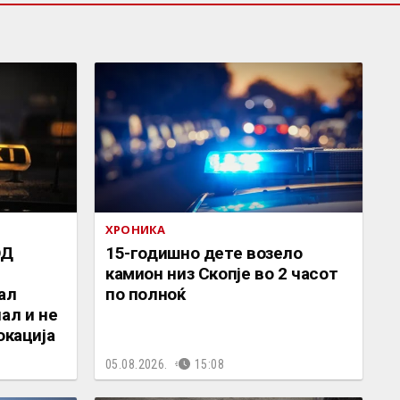
ХРОНИКА
ОД
15-годишно дете возело
камион низ Скопје во 2 часот
ал
по полноќ
ал и не
окација
05.08.2026.
15:08