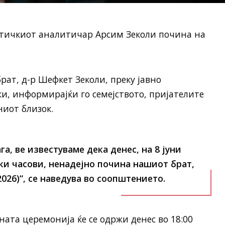
итичкиот аналитичар Арсим Зеколи почина на
брат, д-р Шефкет Зеколи, преку јавно
и, информирајќи го семејството, пријателите
ниот близок.
а, ве известуваме дека денес, на 8 јуни
ски часови, ненадејно почина нашиот брат,
026)“, се наведува во соопштението.
ната церемонија ќе се одржи денес во 18:00