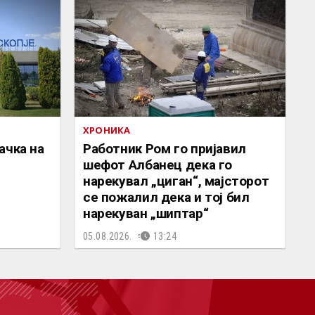
ХРОНИКА
ачка на
Работник Ром го пријавил
шефот Албанец дека го
нарекувал „циган“, мајсторот
се пожалил дека и тој бил
нарекуван „шиптар“
05.08.2026.
13:24