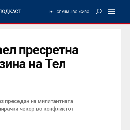
ПОДКАСТ
СЛУШАЈ ВО ЖИВО
аел пресретна
зина на Тел
ез преседан на милитантната
алирачки чекор во конфликтот