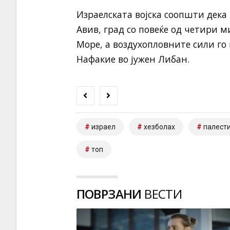
Израелската војска соопшти дека
Авив, град со повеќе од четири 
Море, а воздухопловните сили го
Нафакие во јужен Либан.
израел
хезболах
палест
топ
ПОВРЗАНИ
ВЕСТИ