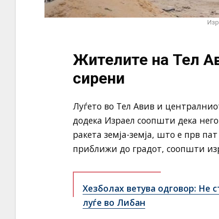
Изр
Жителите на Тел А
сирени
Луѓето во Тел Авив и централнио
додека Израел соопшти дека нег
ракета земја-земја, што е прв пат
приближи до градот, соопшти изр
Хезболах ветува одговор: Не с
луѓе во Либан