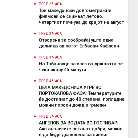
ПРЕД 2 ЧАСА
Три македонски долгометражни
филмови се снимаат летово,
четвртиот почнува до крајот на август
ПРЕД 2 ЧАСА
Отворена за сообраќај уште една
делница од патот Елбасан-Ќафасан
ПРЕД 3 ЧАСА
На Табановце за влез во државата се
чека околу 45 минути
ПРЕД 4 ЧАСА
ЦЕЛА МАКЕДОНИЈА УТРЕ ВО
ПОРТОКАЛОВА ФАЗА: Температурите
ќе достигнат до 40 степени, попладне
можни пороен дожд и грмежи
ПРЕД 5 ЧАСА
АНГЕЛОВ ЗА ВОДАТА ВО ГОСТИВАР:
Ако анализите останат добри, можно
е да биде дозволена за пиење