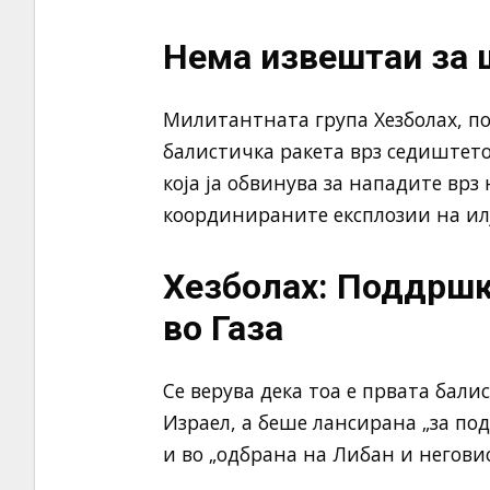
Нема извештаи за 
Милитантната група Хезболах, п
балистичка ракета врз седиштето
која ја обвинува за нападите врз
координираните експлозии на ил
Хезболах: Поддршк
во Газа
Се верува дека тоа е првата бали
Израел, а беше лансирана „за по
и во „одбрана на Либан и неговио