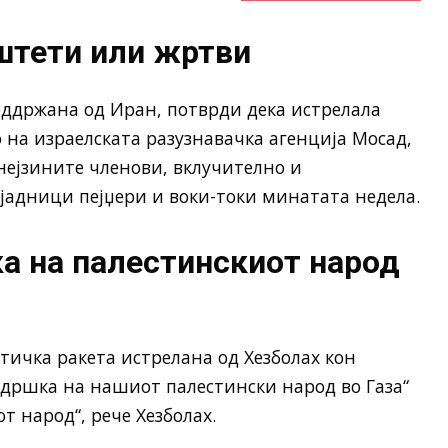
штети или жртви
оддржана од Иран, потврди дека истрелала
 на израелската разузнавачка агенција Мосад,
 нејзините членови, вклучително и
јадници пејџери и воки-токи минатата недела.
а на палестинскиот народ
стичка ракета истрелана од Хезболах кон
ддршка на нашиот палестински народ во Газа“
т народ“, рече Хезболах.