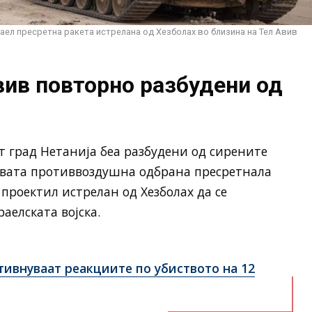
аел пресретна ракета истрелана од Хезболах во близина на Тел Авив
вив повторно разбудени од
т град Нетанија беа разбудени од сирените
овата противвоздушна одбрана пресретнала
 проектил истрелан од Хезболах да се
аелската војска.
тивнуваат реакциите по убиството на 12