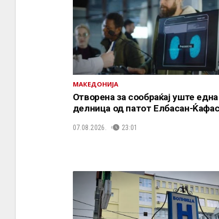
МАКЕДОНИЈА
Отворена за сообраќај уште една
делница од патот Елбасан-Ќафа
07.08.2026.
23:01