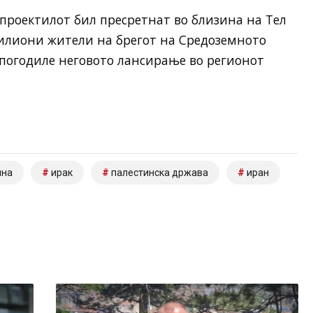
 проектилот бил пресретнат во близина на Тел
милиони жители на брегот на Средоземното
 погодиле неговото лансирање во регионот
ина
ирак
палестинска држава
иран