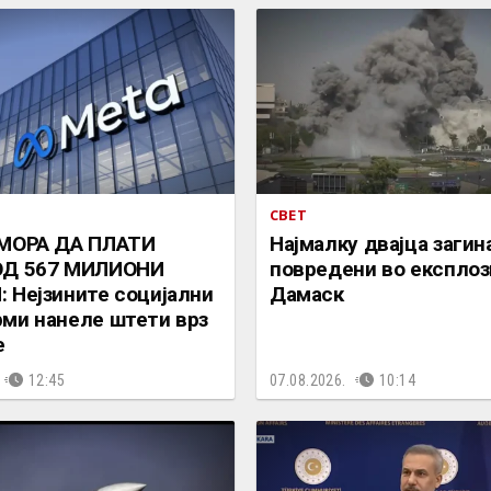
СВЕТ
 МОРА ДА ПЛАТИ
Најмалку двајца загин
ОД 567 МИЛИОНИ
повредени во експлози
 Нејзините социјални
Дамаск
ми нанеле штети врз
е
12:45
07.08.2026.
10:14