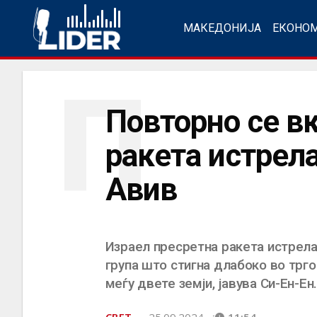
МАКЕДОНИЈА
ЕКОНО
П
Повторно се в
ракета истрела
Авив
Израел пресретна ракета истрела
група што стигна длабоко во трг
меѓу двете земји, јавува Си-Ен-Ен.