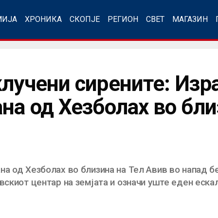
МИЈА
ХРОНИКА
СКОПЈЕ
РЕГИОН
СВЕТ
МАГАЗИН
клучени сирените: Изр
на од Хезболах во бли
на од Хезболах во близина на Тел Авив во напад б
овскиот центар на земјата и означи уште еден еск