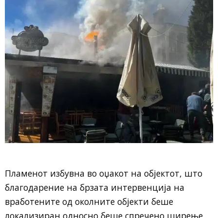
Пламенот избувна во оџакот на објектот, што
благодарение на брзата интервенција на
вработените од околните објекти беше
локализиран односно беше спречено ширење