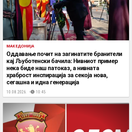
МАКЕДОНИЈА
Оддавање почит на загинатите бранители
кај Љуботенски бачила: Нивниот пример
нека биде наш патоказ, а нивната
храброст инспирација за секоја нова,
сегашна и идна генерација
10.08.2026.
10:45