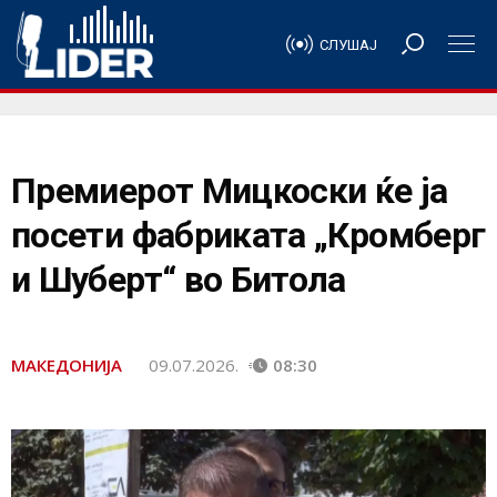
СЛУШАЈ
Премиерот Мицкоски ќе ја
посети фабриката „Кромберг
и Шуберт“ во Битола
МАКЕДОНИЈА
09.07.2026.
08:30