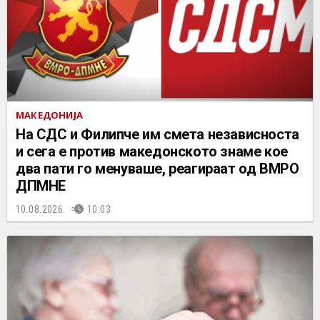
МАКЕДОНИЈА
На СДС и Филипче им смета независноста
и сега е против македонското знаме кое
два пати го менуваше, реагираат од ВМРО
ДПМНЕ
10.08.2026.
10:03