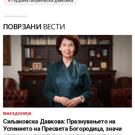
гордана силјановска давковка
ПОВРЗАНИ
ВЕСТИ
МАКЕДОНИЈА
Сиљановска Давкова: Празнувањето на
Успението на Пресвета Богородица, значи