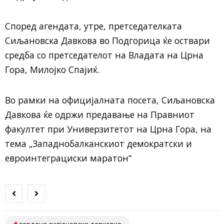
Според агендата, утре, претседателката
Сиљановска Давкова во Подгорица ќе оствари
средба со претседателот на Владата на Црна
Гора, Милојко Спајиќ.
Во рамки на официјалната посета, Сиљановска
Давкова ќе одржи предавање на Правниот
факултет при Универзитетот на Црна Гора, на
тема „Западнобалканскиот демократски и
евроинтеграциски маратон“