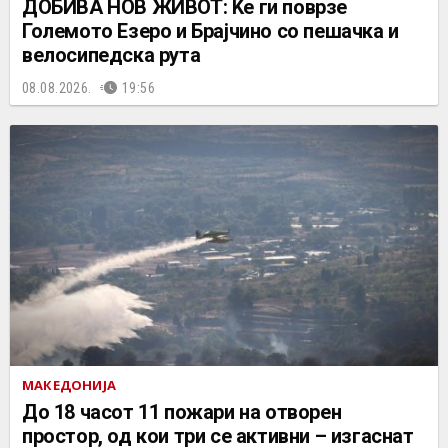
ДОБИВА НОВ ЖИВОТ: Ќе ги поврзе
Големото Езеро и Брајчино со пешачка и
велосипедска рута
08.08.2026.
19:56
МАКЕДОНИЈА
До 18 часот 11 пожари на отворен
простор, од кои три се активни – изгаснат