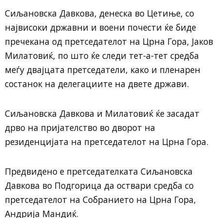
Сиљановска Давкова, денеска во Цетиње, со
највисоки државни и воени почести ќе биде
пречекана од претседателот на Црна Гора, Јаков
Милатовиќ, по што ќе следи тет-а-тет средба
меѓу двајцата претседатели, како и пленарен
состанок на делегациите на двете држави.
Сиљановска Давкова и Милатовиќ ќе засадат
дрво на пријателство во дворот на
резиденцијата на претседателот на Црна Гора.
Предвидено е претседателката Сиљановска
Давкова во Подгорица да оствари средба со
претседателот на Собранието на Црна Гора,
Андрија Мандиќ.