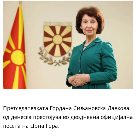
Претседателката Гордана Сиљановска Давкова
од денеска престојува во дводневна официјална
посета на Црна Гора.