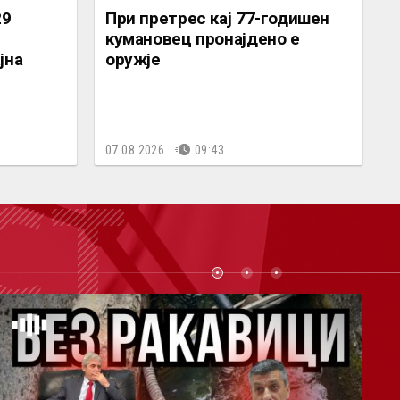
29
При претрес кај 77-годишен
кумановец пронајдено е
јна
оружје
07.08.2026.
09:43
СТ