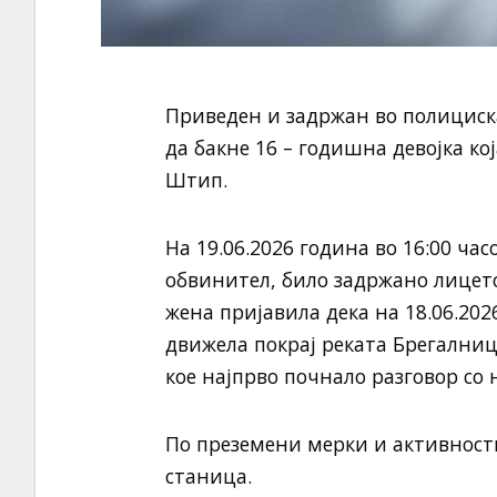
Приведен и задржан во полициска
да бакне 16 – годишна девојка ко
Штип.
На 19.06.2026 година во 16:00 час
обвинител, било задржано лицето
жена пријавила дека на 18.06.202
движела покрај реката Брегални
кое најпрво почнало разговор со н
По преземени мерки и активност
станица.