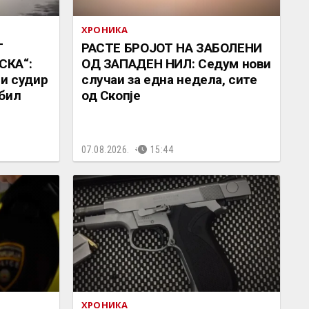
ХРОНИКА
Т
РАСТЕ БРОЈОТ НА ЗАБОЛЕНИ
СКА“:
ОД ЗАПАДЕН НИЛ: Седум нови
ри судир
случаи за една недела, сите
бил
од Скопје
07.08.2026.
15:44
ХРОНИКА