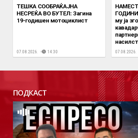
ТЕШКА СООБРАЌАЈНА
НАМЕСТО
НЕСРЕЌА ВО БУТЕЛ: Загина
ГОДИНИ 
19-годишен мотоциклист
му ја зг
кавадарч
партнер
насилс
07.08.2026.
14:30
07.08.2026.
П
ПОДКАСТ