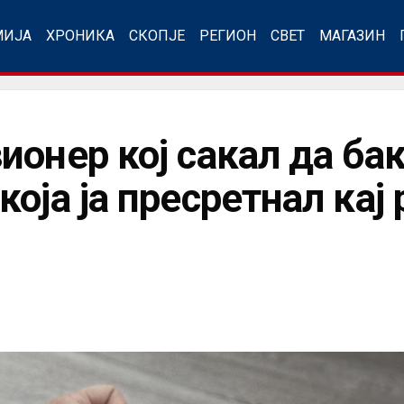
МИЈА
ХРОНИКА
СКОПЈЕ
РЕГИОН
СВЕТ
МАГАЗИН
ионер кој сакал да ба
оја ја пресретнал кај 