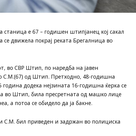
 станица е 67 – годишен штипјанец кој сакал
ја се движела покрај реката Брегалница во
от, во СВР Штип, по наредба на јавен
 С.М.(67) од Штип. Претходно, 48-годишна
6 година додека нејзината 16-годишна ќерка се
ца во Штип, била пресретната од машко лице
еа, а потоа се обидело да ја бакне.
и С.М. бил приведен и задржан во полициска