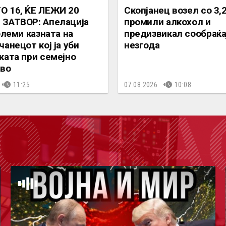
 16, ЌЕ ЛЕЖИ 20
Скопјанец возел со 3,
ЗАТВОР: Апелација
промили алкохол и
олеми казната на
предизвикал сообраќа
анецот кој ја уби
незгода
ката при семејно
тво
11:25
07.08.2026.
10:08
ОДКА