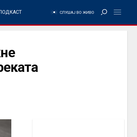
ПОДКАСТ
СЛУШАЈ ВО ЖИВО
кне
реката