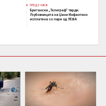
ПРЕД 2 ЧАСА
Британски „Телеграф“ тврди:
Љубовницата на Џани Инфантино
исплатена со пари од УЕФА