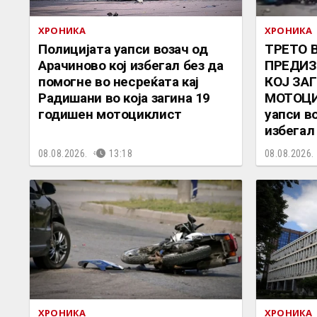
ХРОНИКА
ХРОНИКА
Полицијата уапси возач од
ТРЕТО 
Арачиново кој избегал без да
ПРЕДИЗ
помогне во несреќата кај
КОЈ ЗА
Радишани во која загина 19
МОТОЦИ
годишен мотоциклист
уапси во
избегал
08.08.2026.
13:18
08.08.2026.
ХРОНИКА
ХРОНИКА