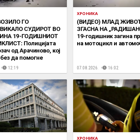
ХРОНИКА
ВОЗИЛО ГО
(ВИДЕО) МЛАД ЖИВО
ВИКАЛО СУДИРОТ ВО
ЗГАСНА НА „РАДИШАН
ГИНА 19-ГОДИШНИОТ
19-годишник загина п
КЛИСТ: Полицијата
на мотоцикл и автомо
зач од Арачиново, кој
 без да помогне
12:19
07.08.2026.
16:02
ХРОНИКА