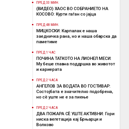
ПРЕД 33 МИН.
(ВИДЕО) ХАОС ВО СОБРАНИЕТО НА
КОСОВО: Курти гаѓан со јајца
ПРЕД 48 МИН.
МИЦКОСКИ: Карпалак е наша
заедничка рана, но и наша обврска да
паметиме
ПРЕД 1 ЧАС
ПОЧИНА ТАТКОТО НА ЛИОНЕЛ МЕСИ:
Му беше главна поддршка во животот
и кариерата
ПРЕД 2 ЧАСА
АНГЕЛОВ ЗА ВОДАТА ВО ГОСТИВАР:
Состојбата е значително подобрена,
но сè уште не е за пиење
ПРЕД 2 ЧАСА
ДВА ПОЖАРА СÈ УШТЕ АКТИВНИ: Гори
ниска вегетација кај Брњарци и
Волково