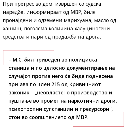
При претрес во дом, извршен со судска
наредба, информираат од МВР, биле
пронајдени и одземени марихуана, масло од
хашиш, поголема количина халуциногени
средства и пари од продажба на дрога.
– М.С. бил приведен во полициска
станица и по целосно документирање на
случајот против него ќе биде поднесена
пријава по член 215 од Кривичниот
законик – „неовластено производство и
пуштање во промет на наркотични дроги,
психотропни супстанции и прекурсори“,
стои во соопштението од МВР.