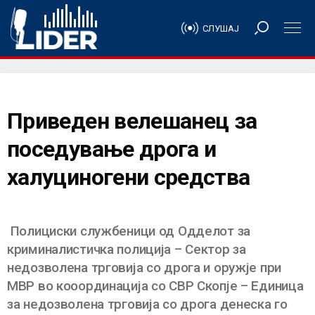
СЛУШАЈ
Приведен велешанец за
поседување дрога и
халуциногени средства
Полициски службеници од Одделот за
криминалистичка полиција – Сектор за
недозволена трговија со дрога и оружје при
МВР во кооординација со СВР Скопје – Единица
за недозволена трговија со дрога денеска го