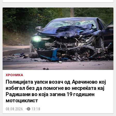
ХРОНИКА
Полицијата уапси возач од Арачиново кој
избегал без да помогне во несреќата кај
Радишани во која загина 19 годишен
мотоциклист
08.08.2026.
13:18