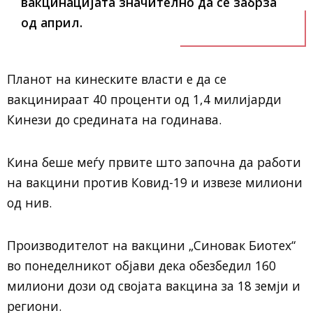
вакцинацијата значително да се забрза
од април.
Планот на кинеските власти е да се
вакцинираат 40 проценти од 1,4 милијарди
Кинези до средината на годинава.
Кина беше меѓу првите што започна да работи
на вакцини против Ковид-19 и извезе милиони
од нив.
Производителот на вакцини „Синовак Биотех“
во понеделникот објави дека обезбедил 160
милиони дози од својата вакцина за 18 земји и
региони.