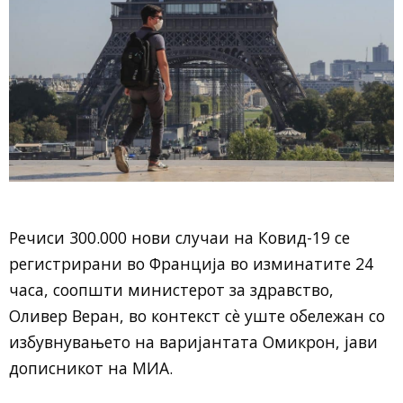
Речиси 300.000 нови случаи на Ковид-19 се
регистрирани во Франција во изминатите 24
часа, соопшти министерот за здравство,
Оливер Веран, во контекст сè уште обележан со
избувнувањето на варијантата Омикрон, јави
дописникот на МИА.