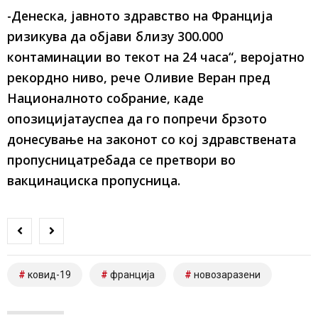
-Денеска, јавното здравство на Франција
ризикува да објави близу 300.000
контаминации во текот на 24 часа“, веројатно
рекордно ниво, рече Оливие Веран пред
Националното собрание, каде
опозицијатауспеа да го попречи брзото
донесување на законот со кој здравствената
пропусницатребада се претвори во
вакцинациска пропусница.
ковид-19
франција
новозаразени