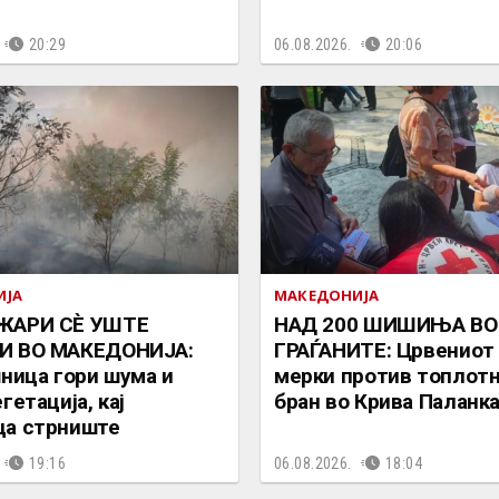
20:29
06.08.2026.
20:06
ИЈА
МАКЕДОНИЈА
ЖАРИ СÈ УШТЕ
НАД 200 ШИШИЊА ВО
И ВО МАКЕДОНИЈА:
ГРАЃАНИТЕ: Црвениот 
шница гори шума и
мерки против топлот
гетација, кај
бран во Крива Паланк
ца стрниште
19:16
06.08.2026.
18:04