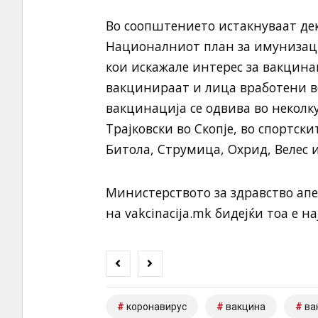
Во соопштението истакнуваат дек
Националниот план за имунизаци
кои искажале интерес за вакцинац
вакцинираат и лица вработени в
вакцинација се одвива во неколк
Трајковски во Скопје, во спортск
Битола, Струмица, Охрид, Велес 
Министерството за здравство апе
на vakcinacija.mk бидејќи тоа е н
коронавирус
вакцина
ва