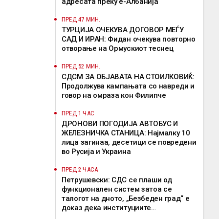
адресата преку е-Албанија
ПРЕД 47 МИН.
ТУРЦИЈА ОЧЕКУВА ДОГОВОР МЕЃУ
САД И ИРАН: Фидан очекува повторно
отворање на Ормускиот теснец
ПРЕД 52 МИН.
СДСМ ЗА ОБЈАВАТА НА СТОИЛКОВИЌ:
Продолжува кампањата со навреди и
говор на омраза кон Филипче
ПРЕД 1 ЧАС
ДРОНОВИ ПОГОДИЈА АВТОБУС И
ЖЕЛЕЗНИЧКА СТАНИЦА: Најмалку 10
лица загинаа, десетици се повредени
во Русија и Украина
ПРЕД 2 ЧАСА
Петрушевски: СДС се плаши од
функционален систем затоа се
талогот на дното, „Безбеден град“ е
доказ дека институциите
функционираат