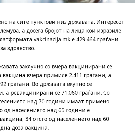
но на сите пунктови низ државата. Интересот
олемува, а досега бројот на лица кои изразиле
латформата vakcinacija.mk е 429.464 граѓани,
а здравство.
жавата заклучно со вчера вакцинирани се
а вакцина вчера примиле 2.411 граѓани, а
92 граѓани. Во државата вкупно се
, а ревакцинирани се 71.060 граѓани. Со
аселението над 70 години имаат примено
о од населението над 65 години е
вакцина, 34 отсто од населението над 60
дна доза вакцина.