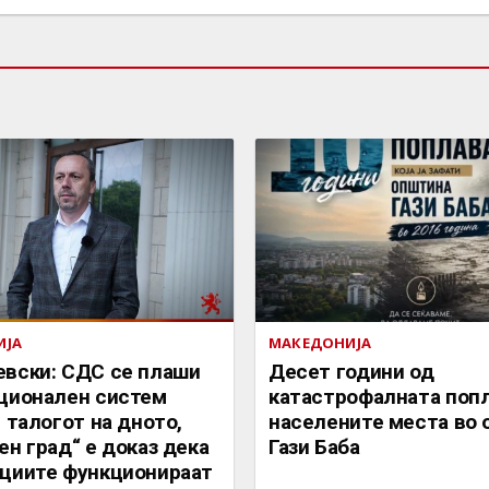
ИЈА
МАКЕДОНИЈА
вски: СДС се плаши
Десет години од
ционален систем
катастрофалната попл
е талогот на дното,
населените места во
ен град“ е доказ дека
Гази Баба
циите функционираат