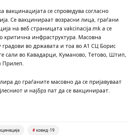
а вакцинацијата се спроведува согласно
ја. Се вакцинираат возрасни лица, граѓани
ија на веб страницата vakcinacija.mk а се
о критична инфраструктура. Масовна
у градови во државата и тоа во А1 СЦ Борис
ите сали во Кавадарци, Куманово, Тетово, Штип,
и Прилеп.
лира до граѓаните масовно да се пријавуваат
ајлесниот и најбрз пат да се вакцинираат.
кцинација
ковид-19