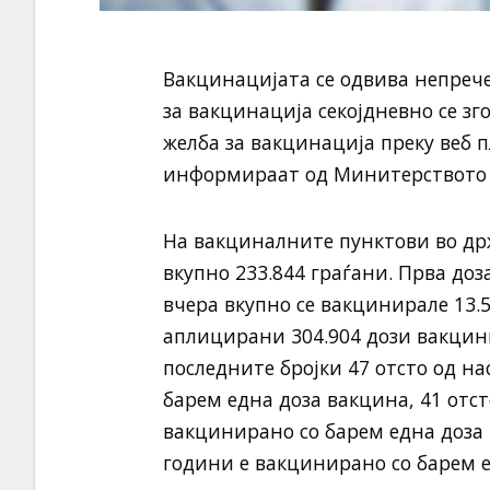
Вакцинацијата се одвива непрече
за вакцинација секојдневно се зг
желба за вакцинација преку веб п
информираат од Минитерството з
На вакциналните пунктови во др
вкупно 233.844 граѓани. Прва доз
вчера вкупно се вакцинирале 13.5
аплицирани 304.904 дози вакцини
последните бројки 47 отсто од н
барем една доза вакцина, 41 отст
вакцинирано со барем една доза 
години е вакцинирано со барем е