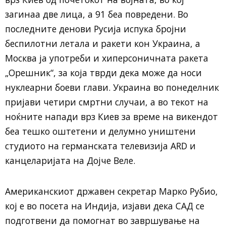
загинаа две лица, а 91 беа повредени. Во
последните денови Русија испука бројни
беспилотни летала и ракети кон Украина, а
Москва ја употреби и хиперсоничната ракета
„Орешник“, за која тврди дека може да носи
нуклеарни боеви глави. Украина во понеделник
пријави четири смртни случаи, а во текот на
ноќните напади врз Киев за време на викендот
беа тешко оштетени и делумно уништени
студиото на германската телевизија ARD и
канцеларијата на Дојче Веле.
Американскиот државен секретар Марко Рубио,
кој е во посета на Индија, изјави дека САД се
подготвени да помогнат во завршување на