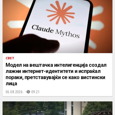
СВЕТ
Mодел на вештачка интелигенција создал
лажни интернет-идентитети и испраќал
пораки, претставувајќи се како вистински
лица
06.08.2026.
09:21