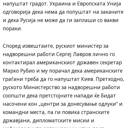
напуштат градот. Украина и Европската Унија
одговорија дека нема да попуштат на заканите
и дека Русија не може да ги заплаши со вакви
пораки.
Според извештаите, рускиот министер за
надворешни работи Сергеј Лавров лично го
контактирал американскиот државен секретар
Марко Рубио и му порачал дека американските
граѓани треба да го напуштат Киев. Претходно,
руското Министерство за надворешни работи
соопшти дека претстојните напади ќе бидат
насочени кон „центри за донесување одлуки“ и
командни места, па ги повика странските
државјани, дипломатските мисии и