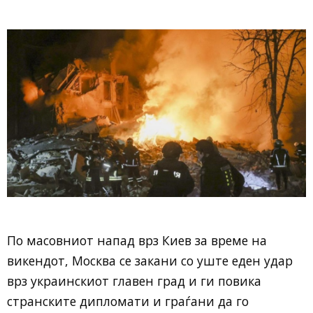
По масовниот напад врз Киев за време на
викендот, Москва се закани со уште еден удар
врз украинскиот главен град и ги повика
странските дипломати и граѓани да го