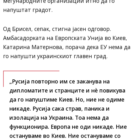
меѓународните организации итно да го
напуштат градот.
Од Брисел, сепак, стигна јасен одговор.
Амбасадорката на Европската Унија во Киев,
Катарина Матернова, порача дека ЕУ нема да
го напушти украинскиот главен град.
„Русија повторно им се заканува на
дипломатите и странците и нè повикува
да го напуштиме Киев. Но, ние не одиме
никаде. Русија сака страв, паника и
изолација на Украина. Тоа нема да
функционира. Европа не оди никаде. Ние
остануваме во Киев. Ние остануваме со