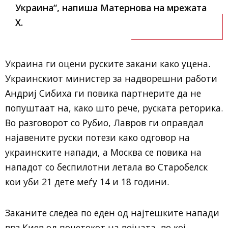
Украина“, напиша Матернова на мрежата
X.
Украина ги оцени руските закани како уцена.
Украинскиот министер за надворешни работи
Андриј Сибиха ги повика партнерите да не
попуштаат на, како што рече, руската реторика.
Во разговорот со Рубио, Лавров ги оправдал
најавените руски потези како одговор на
украинските напади, а Москва се повика на
нападот со беспилотни летала во Старобелск
кои уби 21 дете меѓу 14 и 18 години.
Заканите следеа по еден од најтешките напади
врз Киев од почетокот на војната, во кој