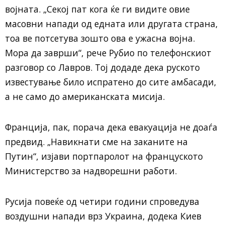
војната. „Секој пат кога ќе ги видите овие
масовни напади од едната или другата страна,
тоа ве потсетува зошто ова е ужасна војна.
Мора да заврши“, рече Рубио по телефонскиот
разговор со Лавров. Тој додаде дека руското
известување било испратено до сите амбасади,
а не само до американската мисија.
Франција, пак, порача дека евакуација не доаѓа
предвид. „Навикнати сме на заканите на
Путин“, изјави портпаролот на француското
Министерство за надворешни работи.
Русија повеќе од четири години спроведува
воздушни напади врз Украина, додека Киев