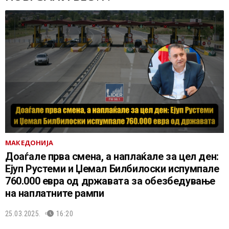
МАКЕДОНИЈА
Доаѓале прва смена, а наплаќале за цел ден:
Ејуп Рустеми и Џемал Билбилоски испумпале
760.000 евра од државата за обезбедување
на наплатните рампи
25.03.2025.
16:20