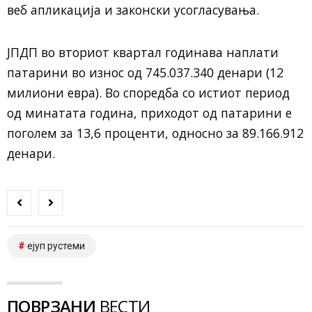
веб апликација и законски усогласувања.
ЈПДП во вториот квартал годинава наплати
патарини во износ од 745.037.340 денари (12
милиони евра). Во споредба со истиот период
од минатата година, приходот од патарини е
поголем за 13,6 проценти, односно за 89.166.912
денари.
ејуп рустеми
ПОВРЗАНИ
ВЕСТИ