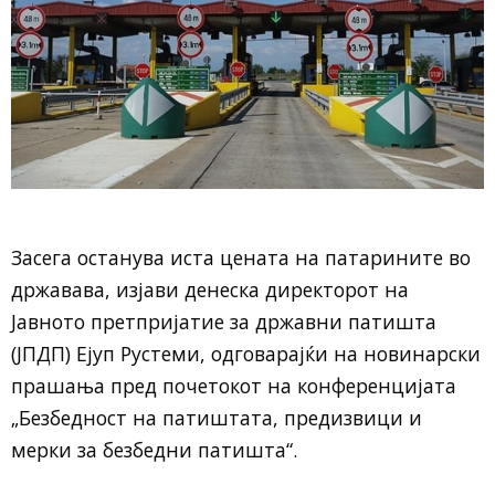
Засега останува иста цената на патарините во
државава, изјави денеска директорот на
Јавното претпријатие за државни патишта
(ЈПДП) Ејуп Рустеми, одговарајќи на новинарски
прашања пред почетокот на конференцијата
„Безбедност на патиштата, предизвици и
мерки за безбедни патишта“.