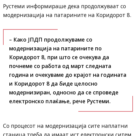
Рустеми информираше дека продолжуваат со
модернизација на патарините на Коридорот 8.
– Како ЈПДП продолжуваме со
модернизација на патарините по
Коридорот 8, при што се очекува да
почнеме со работа од март следната
година и очекуваме до крајот на годината
и Коридорот 8 да биде целосно
модернизиран, односно да се спроведе
електронско плаќање, рече Рустеми.
Со процесот на модернизација сите наплатни
станица треба да имаат ист електронски ситем