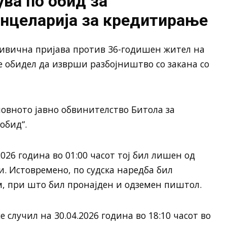
ва по обид за
анцеларија за кредитирање
ривична пријава против 36-годишен жител на
е обидел да изврши разбојништво со закана со
новното јавно обвинителство Битола за
обид“.
026 година во 01:00 часот тој бил лишен од
. Истовремено, по судска наредба бил
м, при што бил пронајден и одземен пиштол.
е случил на 30.04.2026 година во 18:10 часот во