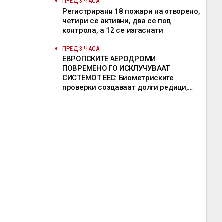
ПРЕД 3 ЧАСА
Регистрирани 18 пожари на отворено,
четири се активни, два се под
контрола, а 12 се изгаснати
ПРЕД 3 ЧАСА
ЕВРОПСКИТЕ АЕРОДРОМИ
ПОВРЕМЕНО ГО ИСКЛУЧУВААТ
СИСТЕМОТ ЕЕС: Биометриските
проверки создаваат долги редици,
девет земји бараат продолжување на
исклучоците