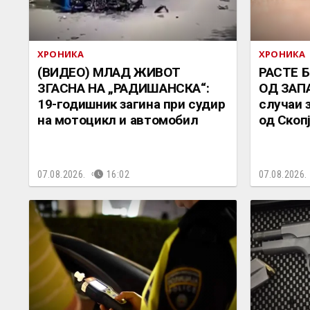
ХРОНИКА
ХРОНИКА
(ВИДЕО) МЛАД ЖИВОТ
РАСТЕ 
ЗГАСНА НА „РАДИШАНСКА“:
ОД ЗАП
19-годишник загина при судир
случаи 
на мотоцикл и автомобил
од Скоп
07.08.2026.
16:02
07.08.2026.