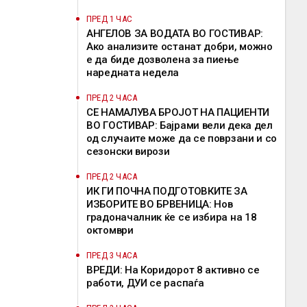
ПРЕД 1 ЧАС
АНГЕЛОВ ЗА ВОДАТА ВО ГОСТИВАР:
Ако анализите останат добри, можно
е да биде дозволена за пиење
наредната недела
ПРЕД 2 ЧАСА
СЕ НАМАЛУВА БРОЈОТ НА ПАЦИЕНТИ
ВО ГОСТИВАР: Бајрами вели дека дел
од случаите може да се поврзани и со
сезонски вирози
ПРЕД 2 ЧАСА
ИК ГИ ПОЧНА ПОДГОТОВКИТЕ ЗА
ИЗБОРИТЕ ВО БРВЕНИЦА: Нов
градоначалник ќе се избира на 18
октомври
ПРЕД 3 ЧАСА
ВРЕДИ: На Коридорот 8 активно се
работи, ДУИ се распаѓа