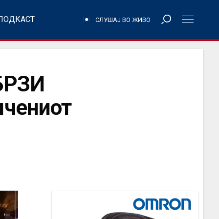
ПОДКАСТ
СЛУШАЈ ВО ЖИВО
БРЗИ
ичениот