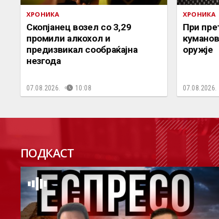
ХРОНИКА
ХРОНИКА
Скопјанец возел со 3,29
При пре
промили алкохол и
куманов
предизвикал сообраќајна
оружје
незгода
07.08.2026.
10:08
07.08.2026.
П
ПОДКАСТ