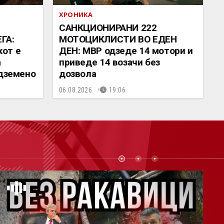
ХРОНИКА
САНКЦИОНИРАНИ 222
ГА:
МОТОЦИКЛИСТИ ВО ЕДЕН
от е
ДЕН: МВР одзеде 14 мотори и
а
приведе 14 возачи без
одземено
дозвола
06.08.2026.
19:06
СТ