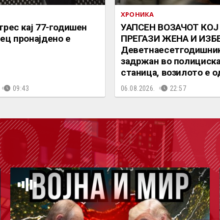
ХРОНИКА
трес кај 77-годишен
УАПСЕН ВОЗАЧОТ КОЈ
ец пронајдено е
ПРЕГАЗИ ЖЕНА И ИЗБЕ
Деветнаесетгодишник
задржан во полициск
станица, возилото е 
09:43
06.08.2026.
22:57
ОДКА