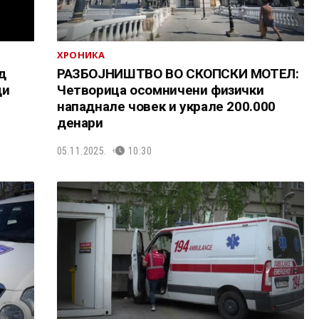
ХРОНИКА
д
РАЗБОЈНИШТВО ВО СКОПСКИ МОТЕЛ:
ди
Четворица осомничени физички
нападнале човек и украле 200.000
денари
05.11.2025.
10:30