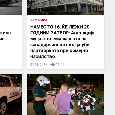
ХРОНИКА
НАМЕСТО 16, ЌЕ ЛЕЖИ 20
агина
ГОДИНИ ЗАТВОР: Апелација
ист
му ја зголеми казната на
кавадарчанецот кој ја уби
партнерката при семејно
насилство
07.08.2026.
11:25