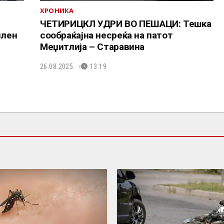
ХРОНИКА
а
ЧЕТИРИЦКЛ УДРИ ВО ПЕШАЦИ: Тешка
илен
сообраќајна несреќа на патот
Меџитлија – Старавина
26.08.2025.
13:19