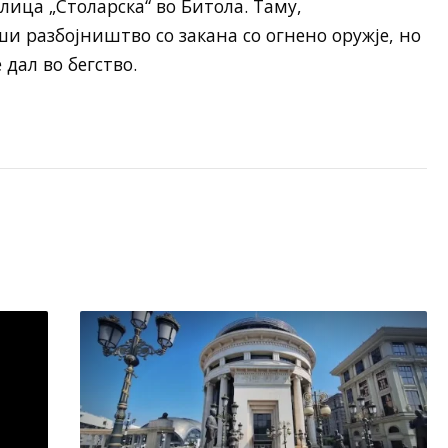
лица „Столарска“ во Битола. Таму,
и разбојништво со закана со огнено оружје, но
 дал во бегство.