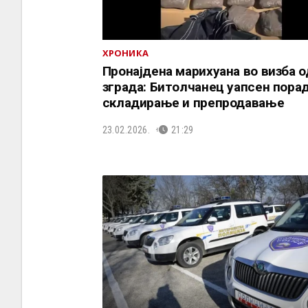
ХРОНИКА
Пронајдена марихуана во визба о
зграда: Битолчанец уапсен пора
складирање и препродавање
23.02.2026.
21:29