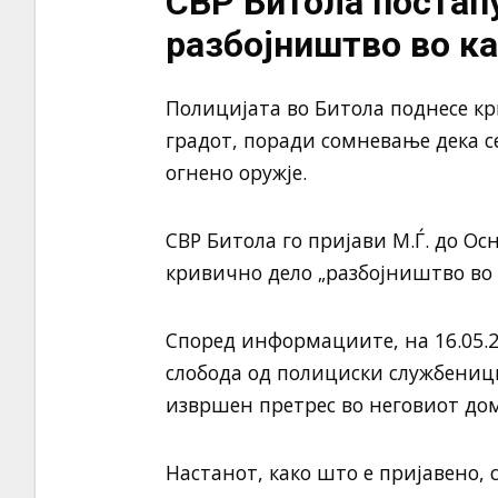
СВР Битола постапу
разбојништво во к
Полицијата во Битола поднесе к
градот, поради сомневање дека с
огнено оружје.
СВР Битола го пријави М.Ѓ. до Ос
кривично дело „разбојништво во 
Според информациите, на 16.05.2
слобода од полициски службеници
извршен претрес во неговиот до
Настанот, како што е пријавено, с