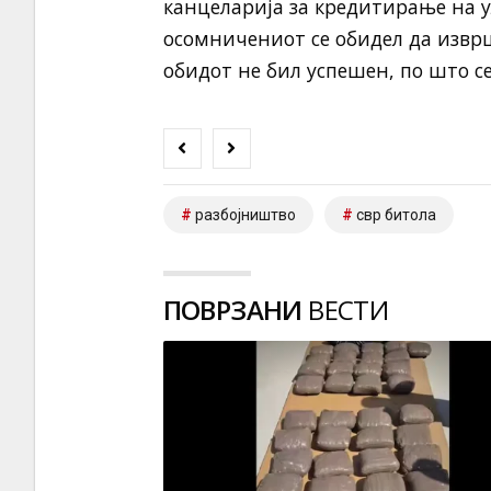
канцеларија за кредитирање на у
осомничениот се обидел да изврш
обидот не бил успешен, по што се
разбојништво
свр битола
ПОВРЗАНИ
ВЕСТИ