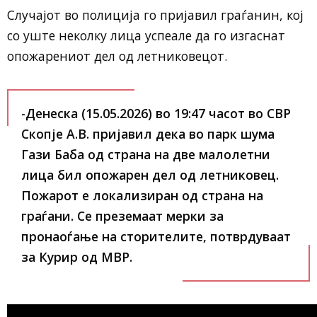
Случајот во полиција го пријавил граѓанин, кој
со уште неколку лица успеале да го изгаснат
опожарениот дел од летниковецот.
-Денеска (15.05.2026) во 19:47 часот во СВР
Скопје А.В. пријавил дека во парк шума
Гази Баба од страна на две малолетни
лица бил опожарен дел од летниковец.
Пожарот е локализиран од страна на
граѓани. Се преземаат мерки за
пронаоѓање на сторителите, потврдуваат
за Курир од МВР.