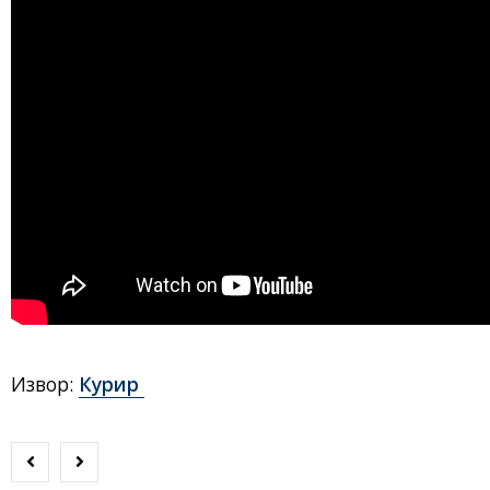
Извор:
Курир