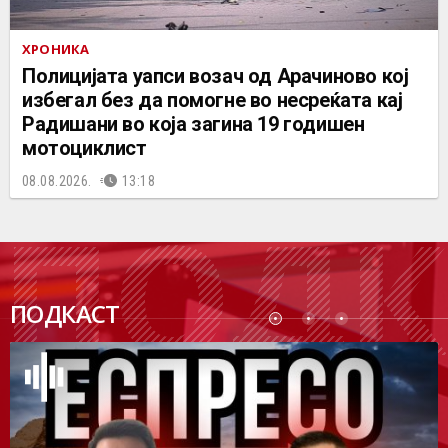
ХРОНИКА
Полицијата уапси возач од Арачиново кој
избегал без да помогне во несреќата кај
Радишани во која загина 19 годишен
мотоциклист
08.08.2026.
13:18
ПОДК
ПОДКАСТ
АСТ