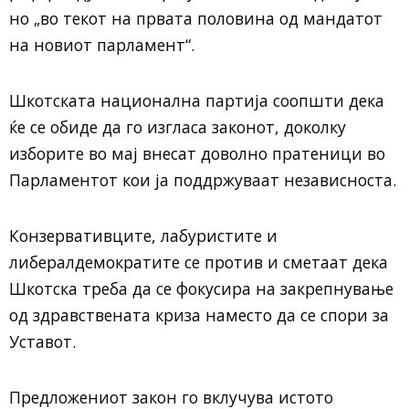
но „во текот на првата половина од мандатот
на новиот парламент“.
Шкотската национална партија соопшти дека
ќе се обиде да го изгласа законот, доколку
изборите во мај внесат доволно пратеници во
Парламентот кои ја поддржуваат независноста.
Конзервативците, лабуристите и
либералдемократите се против и сметаат дека
Шкотска треба да се фокусира на закрепнување
од здравствената криза наместо да се спори за
Уставот.
Предложениот закон го вклучува истото