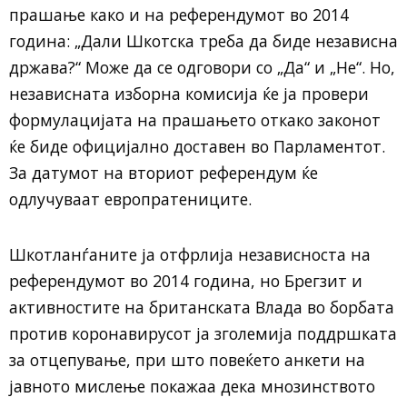
прашање како и на референдумот во 2014
година: „Дали Шкотска треба да биде независна
држава?“ Може да се одговори со „Да“ и „Не“. Но,
независната изборна комисија ќе ја провери
формулацијата на прашањето откако законот
ќе биде официјално доставен во Парламентот.
За датумот на вториот референдум ќе
одлучуваат европратениците.
Шкотланѓаните ја отфрлија независноста на
референдумот во 2014 година, но Брегзит и
активностите на британската Влада во борбата
против коронавирусот ја зголемија поддршката
за отцепување, при што повеќето анкети на
јавното мислење покажаа дека мнозинството