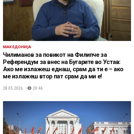
МАКЕДОНИЈА
Чилиманов за повикот на Филипче за
Референдум за внес на Бугарите во Устав:
Ако ме излажеш еднаш, срам да ти е – ако
ме излажеш втор пат срам да ми е!
28.05.2026.
20:46