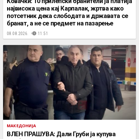
Ковачки: 10 прилепски бранители ја платија
највисока цена кај Карпалак, жртва како
потсетник дека слободата и државата се
бранат, а не се предмет на пазарење
08.08.2026.
11:51
МАКЕДОНИЈА
ВЛЕН ПРАШУВА: Дали Груби ја купува