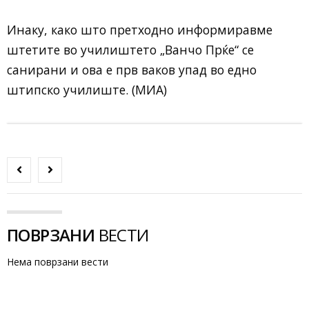
Инаку, како што претходно информиравме
штетите во училиштето „Ванчо Прќе“ се
санирани и ова е прв ваков упад во едно
штипско училиште. (МИА)
ПОВРЗАНИ
ВЕСТИ
Нема поврзани вести