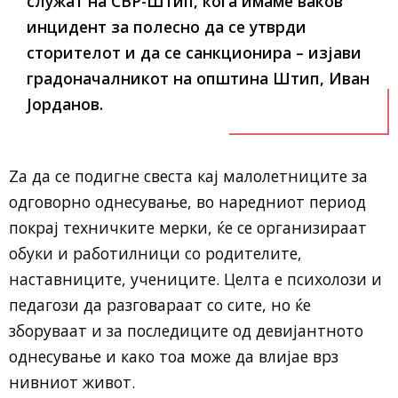
служат на СВР-Штип, кога имаме ваков
инцидент за полесно да се утврди
сторителот и да се санкционира – изјави
градоначалникот на општина Штип, Иван
Јорданов.
Zа да се подигне свеста кај малолетниците за
одговорно однесување, во наредниот период
покрај техничките мерки, ќе се организираат
обуки и работилници со родителите,
наставниците, учениците. Целта е психолози и
педагози да разговараат со сите, но ќе
зборуваат и за последиците од девијантното
однесување и како тоа може да влијае врз
нивниот живот.