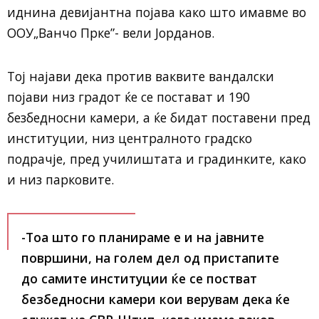
иднина девијантна појава како што имавме во
ООУ„Ванчо Прке”- вели Јорданов.
Тој најави дека против ваквите вандалски
појави низ градот ќе се постават и 190
безбедносни камери, а ќе бидат поставени пред
институции, низ централното градско
подрачје, пред училиштата и градинките, како
и низ парковите.
-Тоа што го планираме е и на јавните
површини, на голем дел од пристапите
до самите институции ќе се постват
безбедносни камери кои верувам дека ќе