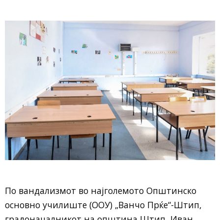
По вандализмот во најголемото Општинско
основно училиште (ООУ) „Ванчо Прќе“-Штип,
градоначалникот на општина Штип, Иван