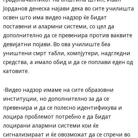
Јорданов денеска најави дека во сите училишта
освен што има видео надзор ќе бидат
поставени и алармни системи, со цел да
дополнително да се превенира против ваквите
девијатни појави. Во ова училиште беа
уништени смрт табли, компјутери, надгледни
средства, а имало обид и да се поплави еден од
катовите.
-Видео надзор имаме на сите образовни
институции, но дополнително за да се
превенира и да се полесно идентификува и
лоцира проблемот потребно е да бидат
лоцирани алармни системи кои ќе
сигнализираат и ќе овозможат да се спречи во