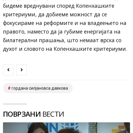
бидеме вреднувани според Копенхашките
критериуми, да добиеме можност да се
фокусираме на реформите и на владеењето на
правото, наместо да ја губиме енергијата на
билатерални прашања, што немаат врска со
духот и словото на Копенхашките критериуми.
гордана силјановса давкова
ПОВРЗАНИ
ВЕСТИ