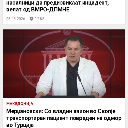
насилници да предизвикаат инцидент,
велат од ВМРО-ДПМНЕ
08.08.2026.
17:58
МАКЕДОНИЈА
Мерџановски: Со владин авион во Скопје
транспортиран пациент повреден на одмор
во Турција