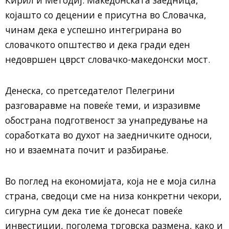
Кирил и Методиј. Македонската заедница,
којашто со децении е присутна во Словачка,
чинам дека е успешно интегрирана во
словачкото општество и дека гради еден
недовршен цврст словачко-македонски мост.
Денеска, со претседателот Пелегрини
разговаравме на повеќе теми, и изразивме
обострана подготвеност за унапредување на
соработката во духот на заедничките односи,
но и взаемната почит и разбирање.
Во поглед на економијата, која не е моја силна
страна, сведоци сме на низа конкретни чекори,
сигурна сум дека тие ќе донесат повеќе
инвестиции, поголема трговска размена, како и