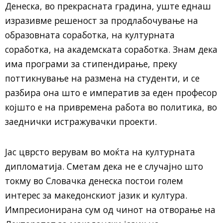
Денеска, во прекрасната градина, уште еднаш
изразивме решеност за продлабочување на
образовната соработка, на културната
соработка, на академската соработка. Знам дека
има програми за стипендирање, преку
поттикнување на размена на студенти, и се
разбира она што е императив за еден професор
којшто е на привремена работа во политика, во
заеднички истражувачки проекти.
Јас цврсто верувам во моќта на културната
дипломатија. Сметам дека не е случајно што
токму во Словачка денеска постои голем
интерес за македонскиот јазик и култура.
Импресионирана сум од чинот на отворање на