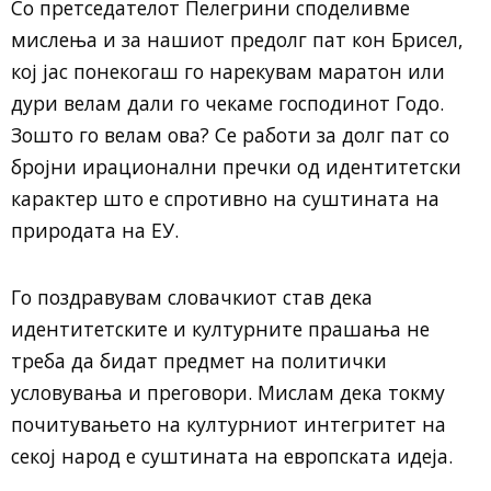
Со претседателот Пелегрини споделивме
мислења и за нашиот предолг пат кон Брисел,
кој јас понекогаш го нарекувам маратон или
дури велам дали го чекаме господинот Годо.
Зошто го велам ова? Се работи за долг пат со
бројни ирационални пречки од идентитетски
карактер што е спротивно на суштината на
природата на ЕУ.
Го поздравувам словачкиот став дека
идентитетските и културните прашања не
треба да бидат предмет на политички
условувања и преговори. Мислам дека токму
почитувањето на културниот интегритет на
секој народ е суштината на европската идеја.