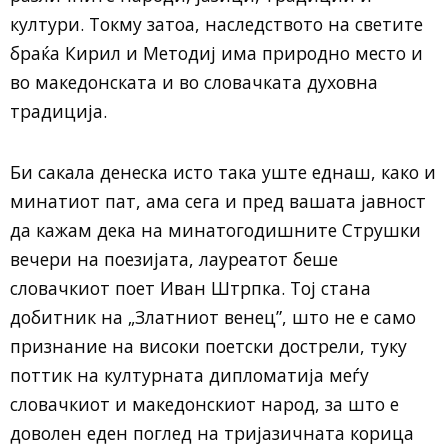
култури. Токму затоа, наследството на светите
браќа Кирил и Методиј има природно место и
во македонската и во словачката духовна
традиција.
Би сакала денеска исто така уште еднаш, како и
минатиот пат, ама сега и пред вашата јавност
да кажам дека на минатогодишните Струшки
вечери на поезијата, лауреатот беше
словачкиот поет Иван Штрпка. Тој стана
добитник на „Златниот венец”, што не е само
признание на високи поетски дострели, туку
поттик на културната дипломатија меѓу
словачкиот и македонскиот народ, за што е
доволен еден поглед на тријазичната корица