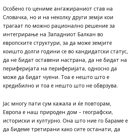
Особено го цениме ангажираниот став на
Словачка, но и на неколку други земји кои
трагаат по можно рационално решение за
интегрирање на Западниот Балкан во
европските структури, за да може земјите
коишто долги години се во кандидатски статус,
да не бидат оставени настрана, да не бидат на
периферијата на периферијата, односно да
може да бидат чуени. Тоа е нешто што е
кредибилно и тоа е нешто што не обврзува.
Јас многу пати сум кажала и ќе повторам,
Европа е наш природен дом – географски,
историски и културно. Она што ние го бараме е
да бидеме третирани како сите останати, да