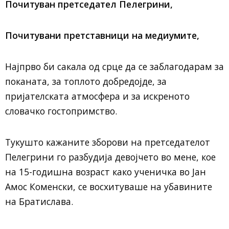
Почитуван претседател Пелегрини,
П
очитувани претставници на медиумите,
Најпрво би сакала од срце да се заблагодарам за
поканата, за топлото добредојде, за
пријателската атмосфера и за искреното
словачко гостопримство.
Тукушто кажаните зборови на претседателот
Пелегрини го разбудија девојчето во мене, кое
на 15-годишна возраст како ученичка во Јан
Амос Коменски, се восхитуваше на убавините
на Братислава.