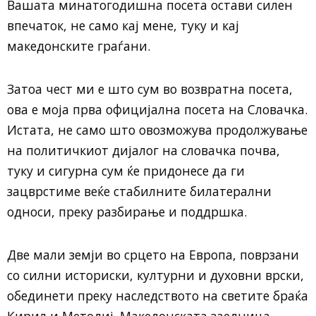
Вашата минатогодишна посета остави силен
впечаток, не само кај мене, туку и кај
македонските граѓани.
Затоа чест ми е што сум во возвратна посета,
ова е моја прва официјална посета на Словачка.
Истата, не само што овозможува продолжување
на политичкиот дијалог на словачка почва,
туку и сигурна сум ќе придонесе да ги
зацврстиме веќе стабилните билатерални
односи, преку разбирање и поддршка.
Две мали земји во срцето на Европа, поврзани
со силни историски, културни и духовни врски,
обединети преку наследството на светите браќа