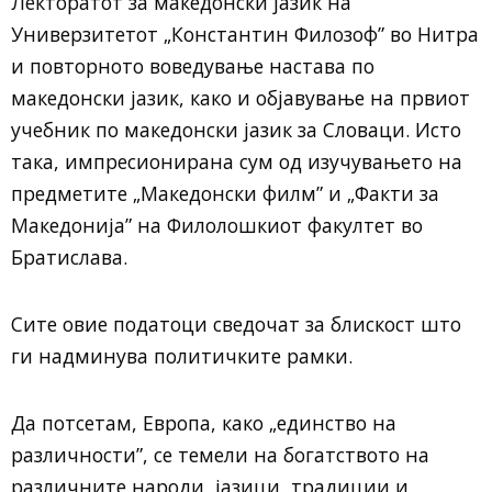
Лекторатот за македонски јазик на
Универзитетот „Константин Филозоф” во Нитра
и повторното воведување настава по
македонски јазик, како и објавување на првиот
учебник по македонски јазик за Словаци. Исто
така, импресионирана сум од изучувањето на
предметите „Македонски филм” и „Факти за
Македонија” на Филолошкиот факултет во
Братислава.
Сите овие податоци сведочат за блискост што
ги надминува политичките рамки.
Да потсетам, Европа, како „единство на
различности”, се темели на богатството на
различните народи, јазици, традиции и