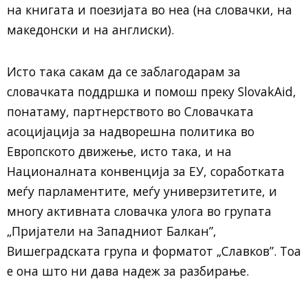
на книгата и поезијата во неа (на словачки, на
македонски и на англиски).
Исто така сакам да се заблагодарам за
словачката поддршка и помош преку SlovakAid,
понатаму, партнерството во Словачката
асоцијација за надворешна политика во
Европското движење, исто така, и на
Националната конвенција за ЕУ, соработката
меѓу парламентите, меѓу универзитетите, и
многу активната словачка улога во групата
„Пријатели на Западниот Балкан”,
Вишеградската група и форматот „Славков”. Тоа
е она што ни дава надеж за разбирање.