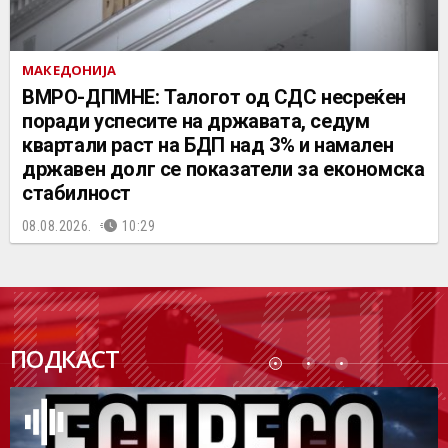
МАКЕДОНИЈА
ВМРО-ДПМНЕ: Талогот од СДС несреќен
поради успесите на државата, седум
квартали раст на БДП над 3% и намален
државен долг се показатели за економска
стабилност
08.08.2026.
10:29
ПОДК
ПОДКАСТ