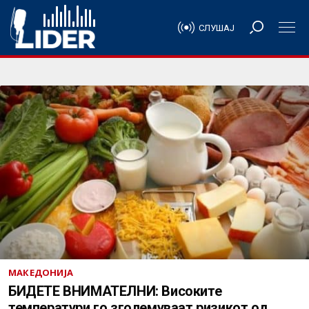
СЛУШАЈ
МАКЕДОНИЈА
БИДЕТЕ ВНИМАТЕЛНИ: Високите
температури го зголемуваат ризикот од