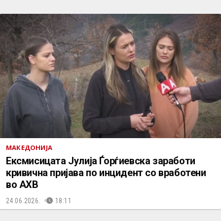
МАКЕДОНИЈА
Ексмисицата Јулија Ѓорѓиевска заработи
кривична пријава по инцидент со вработени
во АХВ
24.06.2026.
18:11