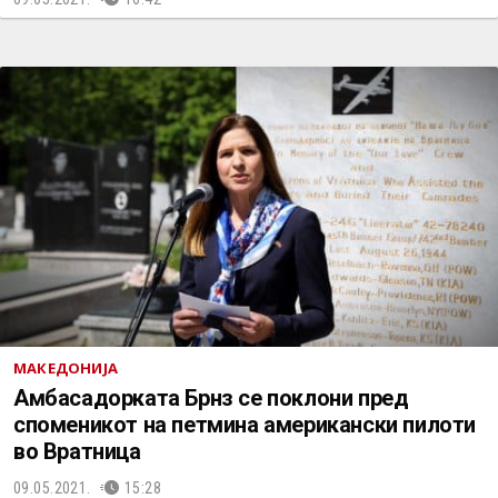
МАКЕДОНИЈА
Амбасадорката Брнз се поклони пред
споменикот на петмина американски пилоти
во Вратница
09.05.2021.
15:28