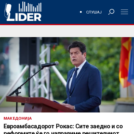
СЛУШАЈ
МАКЕДОНИЈА
Евроамбасадорот Рокас: Сите заедно и со
реформите ќе го направиме решителниот