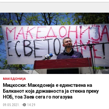
МАКЕДОНИЈА
Мицкоски: Македонија е единствена на
Балканот која државноста ја стекна преку
НОБ, тоа Заев сега го погазува
09.05.2021.
14:29