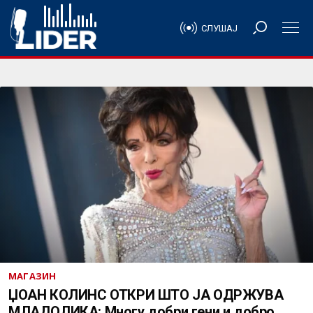
СЛУШАЈ
МАГАЗИН
ЏОАН КОЛИНС ОТКРИ ШТО ЈА ОДРЖУВА
МЛАДОЛИКА: Многу добри гени и добро