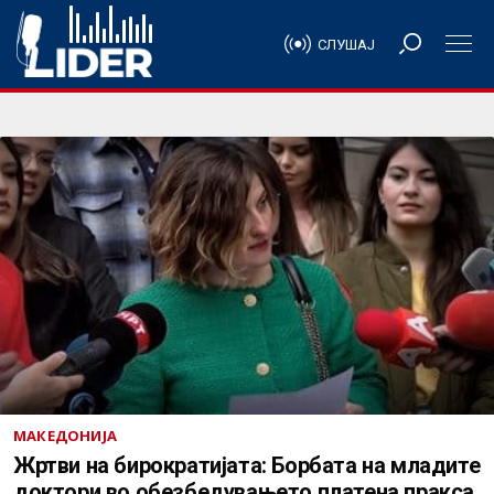
СЛУШАЈ
МАКЕДОНИЈА
Жртви на бирократијата: Борбата на младите
доктори во обезбедувањето платена пракса