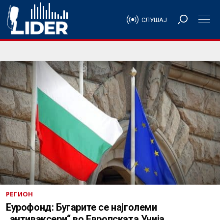
СЛУШАЈ
РЕГИОН
Еурофонд: Бугарите се најголеми
„антиваксери“ во Европската Унија