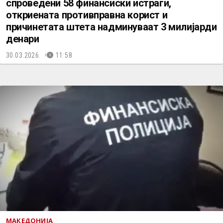
спроведени 58 финансиски истраги,
откриената противправна корист и
причинетата штета надминуваат 3 милијарди
денари
30.03.2026.
11:58
МАКЕДОНИЈА