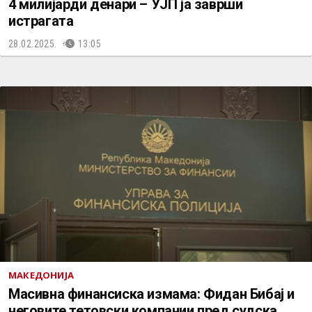
4 милијарди денари – УЈП ја заврши
истрагата
28.02.2025.
13:05
МАКЕДОНИЈА
Масивна финансиска измама: Фидан Бибај и
неговите тетовски компании пред судска