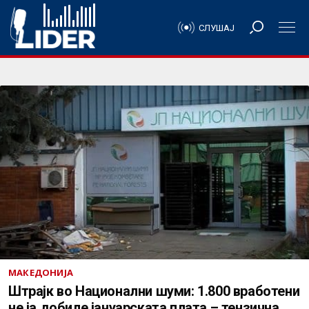
СЛУШАЈ
МАКЕДОНИЈА
Штрајк во Национални шуми: 1.800 вработени
не ја добиле јануарската плата – тензична