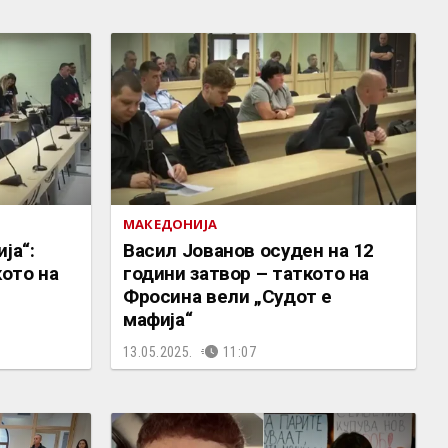
МАКЕДОНИЈА
ја“:
Васил Јованов осуден на 12
кото на
години затвор – таткото на
Фросина вели „Судот е
мафија“
13.05.2025.
11:07