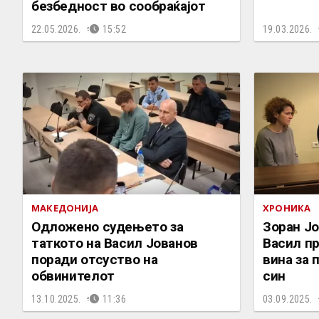
безбедност во сообраќајот
22.05.2026.
15:52
19.03.2026.
МАКЕДОНИЈА
ХРОНИКА
Одложено судењето за
Зоран Јо
таткото на Васил Јованов
Васил пр
поради отсуство на
вина за 
обвинителот
син
13.10.2025.
11:36
03.09.2025.