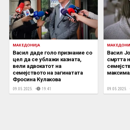
МАКЕДОНИЈА
МАКЕДОНИ
Васил даде голо признание со
Васил Јо
цел да се ублажи казната,
смртта 
вели адвокатот на
семејств
семејството на загинатата
максимал
Фросина Кулакова
09.05.2025.
19:41
09.05.2025.