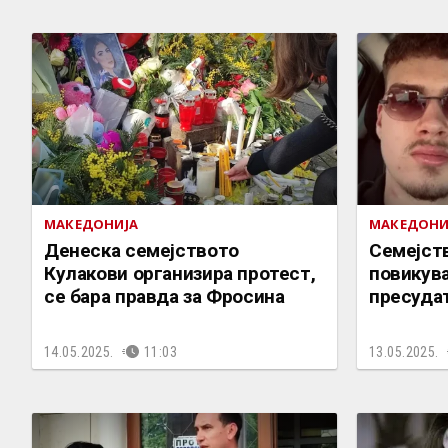
МАКЕДОНИЈА
МАКЕДОНИ
Денеска семејството
Семејст
Кулакови организира протест,
повикува
се бара правда за Фросина
пресудат
14.05.2025.
11:03
13.05.2025.