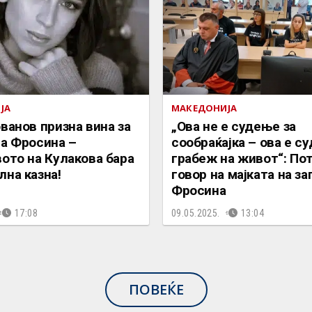
ЈА
МАКЕДОНИЈА
ванов призна вина за
„Ова не е судење за
на Фросина –
сообраќајка – ова е с
ото на Кулакова бара
грабеж на живот“: По
на казна!
говор на мајката на з
Фросина
17:08
09.05.2025.
13:04
ПОВЕЌЕ