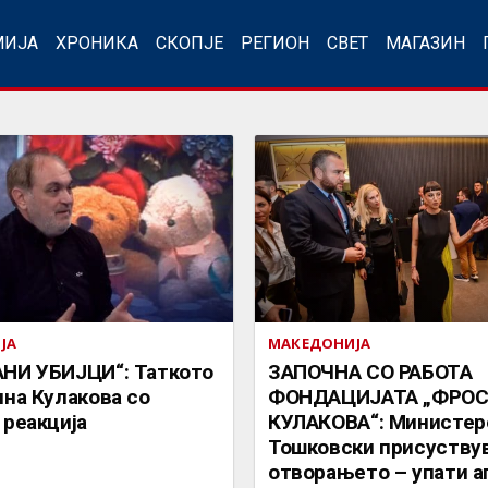
МИЈА
ХРОНИКА
СКОПЈЕ
РЕГИОН
СВЕТ
МАГАЗИН
ЈА
МАКЕДОНИЈА
НИ УБИЈЦИ“: Таткото
ЗАПОЧНА СО РАБОТА
на Кулакова со
ФОНДАЦИЈАТА „ФРО
 реакција
КУЛАКОВА“: Министер
Тошковски присуству
отворањето – упати а