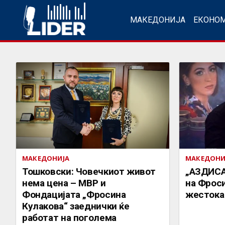
МАКЕДОНИЈА
ЕКОНО
МАКЕДОНИЈА
МАКЕДОНИ
Тошковски: Човечкиот живот
„АЗДИСА
нема цена – МВР и
на Фроси
Фондацијата „Фросина
жестока
Кулакова“ заеднички ќе
работат на поголема