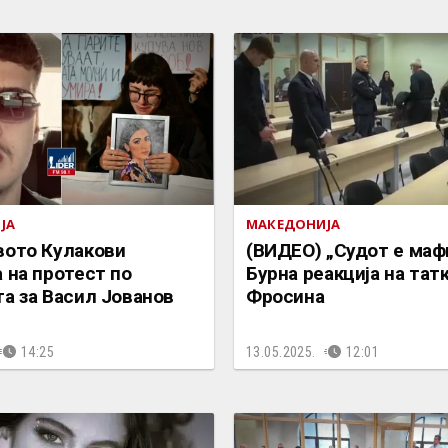
ЈА
МАКЕДОНИЈА
вото Кулакови
(ВИДЕО) „Судот е мафи
 на протест по
Бурна реакција на тат
а за Васил Јованов
Фросина
14:25
13.05.2025.
12:01