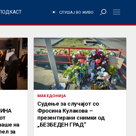
ПОДКАСТ
СЛУШАЈ ВО ЖИВО
МАКЕДОНИЈА
Судење за случајот со
СИНА
Фросина Кулакова –
от
презентирани снимки од
ваше на
„БЕЗБЕДЕН ГРАД“
пел за